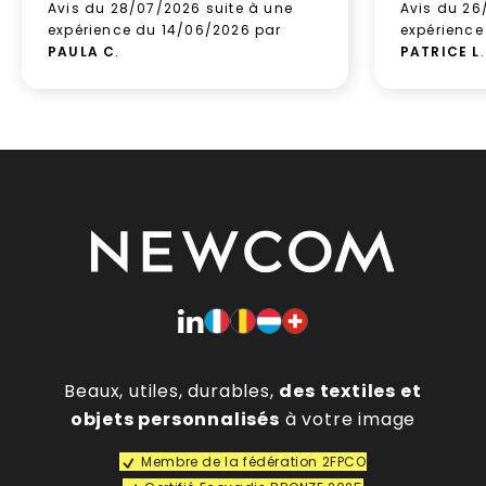
Avis du 28/07/2026 suite à une
Avis du 26
expérience du 14/06/2026 par
expérience
PAULA C
.
PATRICE L
.
Beaux, utiles, durables,
des textiles et
objets personnalisés
à votre image
Membre de la fédération 2FPCO