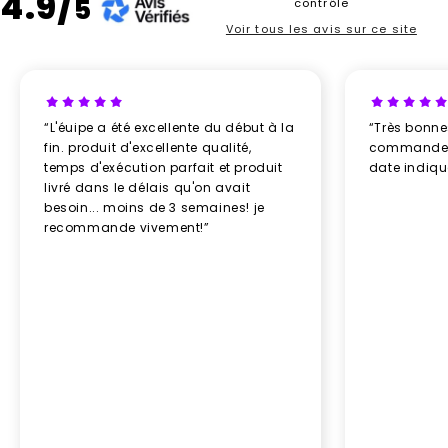
4.9/
5
contrôle
Voir tous les avis sur ce site
“L'éuipe a été excellente du début à la
“Très bonn
fin. produit d'excellente qualité,
commande re
temps d'exécution parfait et produit
date indiq
livré dans le délais qu'on avait
besoin... moins de 3 semaines! je
recommande vivement!”