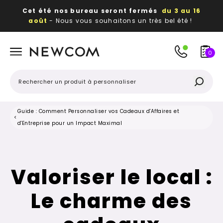
Cet été nos bureau seront fermés
du 3 au 16
août
- Nous vous souhaitons un très bel été !
Beaux, utiles, durables,
des textiles et objets
publicitaires
à votre image
0
Guide : Comment Personnaliser vos Cadeaux d'Affaires et
<
d'Entreprise pour un Impact Maximal
Valoriser le local :
Le charme des