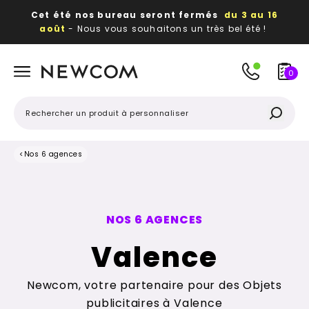
Cet été nos bureau seront fermés
du 3 au 16
août
- Nous vous souhaitons un très bel été !
Beaux, utiles, durables,
des textiles et objets
publicitaires
à votre image
0
<
Nos 6 agences
NOS 6 AGENCES
Valence
Newcom, votre partenaire pour des Objets
publicitaires à Valence