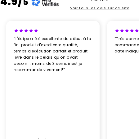
4.9/
5
Voir tous les avis sur ce site
“L'éuipe a été excellente du début à la
“Très bonn
fin. produit d'excellente qualité,
commande re
temps d'exécution parfait et produit
date indiq
livré dans le délais qu'on avait
besoin... moins de 3 semaines! je
recommande vivement!”