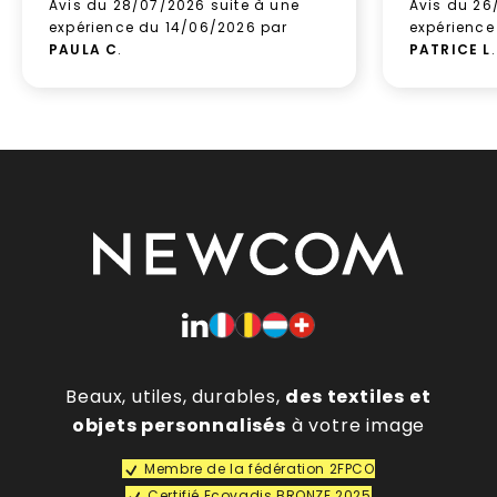
Avis du 28/07/2026 suite à une
Avis du 26
expérience du 14/06/2026 par
expérience
PAULA C
.
PATRICE L
.
Beaux, utiles, durables,
des textiles et
objets personnalisés
à votre image
Membre de la fédération 2FPCO
Certifié Ecovadis BRONZE 2025