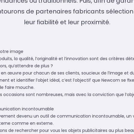
ndances ou traditionnels. Puis, afin de gara
ntourons de partenaires fabricants sélectionn
leur fiabilité et leur proximité.
votre image
oduits, la qualité, l’originalité et l’innovation sont des critères 
lors, qu’attendre de plus ?
en œuvre pour chacun de ses clients, soucieux de l’image et 
inent et identiﬁer l’objet idéal, c’est l’objectif que Newcom se ﬁx
de faire mouche.
r, les occasions sont nombreuses, mais avec la conviction que l’o
munication incontournable
ssivement devenu un outil de communication incontournable, un v
nterne comme en externe.
ons de rechercher pour vous les objets publicitaires au plus be