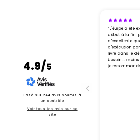
“L'éuipe a été e
début à la fin. 
d'excellente qu
d'exécution parf
livré dans le d
besoin... moins
4.9/
5
je recommande
Basé sur 244 avis soumis à
un contrôle
Voir tous les avis sur ce
site