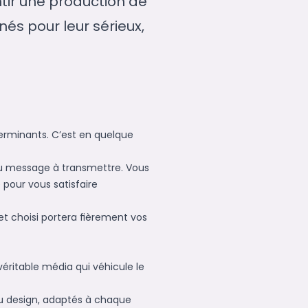
ntir une production de
és pour leur sérieux,
déterminants. C’est en quelque
du message à transmettre. Vous
e pour vous satisfaire
bjet choisi portera ﬁèrement vos
éritable média qui véhicule le
au design, adaptés à chaque