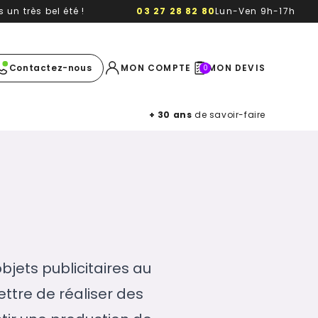
un très bel été !
03 27 28 82 80
Lun-Ven 9h-17h
e image
Contactez-nous
MON COMPTE
MON DEVIS
0
+ 30 ans
de savoir-faire
jets publicitaires au
ttre de réaliser des