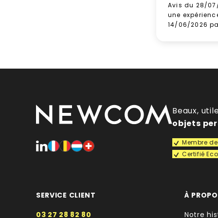
Avis du 28/07
une expérienc
14/06/2026 p
Beaux, util
objets pe
Membre de 
Certifié E
SERVICE CLIENT
À PROP
03 27 28 82 80
Notre his