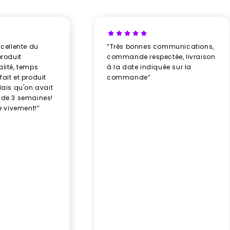
xcellente du
“Très bonnes communications,
produit
commande respectée, livraison
alité, temps
à la date indiquée sur la
ait et produit
commande”
élais qu'on avait
 de 3 semaines!
 vivement!”