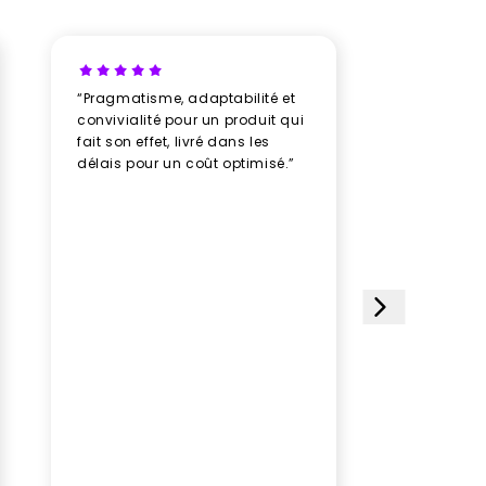
“Pragmatisme, adaptabilité et
“Un vrai b
convivialité pour un produit qui
avec New
fait son effet, livré dans les
professio
délais pour un coût optimisé.”
rythme av
humeur, u
plusieurs
des doud
avec soin
impeccabl
étoiles et
choisi ce 
satisfait
le paquet
gagner d
Aucune hé
prochain
aux équi
leur sérieu