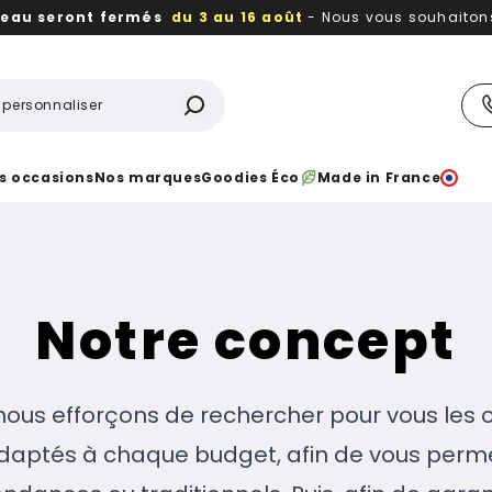
reau seront fermés
du 3 au 16 août
- Nous vous souhaitons 
utiles, durables,
des textiles et objets publicitaires
à votr
s occasions
Nos marques
Goodies Éco
Made in France
Notre concept
nous efforçons de rechercher pour vous les ob
daptés à chaque budget, afin de vous perme