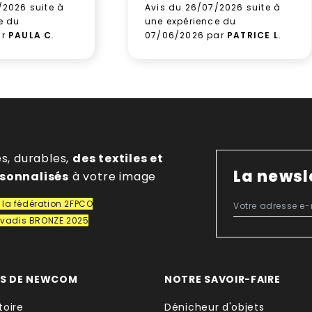
/2026 suite à
Avis du 26/07/2026 suite à
e du
une expérience du
ar
PAULA C
.
07/06/2026 par
PATRICE L
.
es, durables,
des textiles et
La newsl
rsonnalisés
à votre image
la fédération 2FPCO
covadis BRONZE 2025
OS DE NEWCOM
NOTRE SAVOIR-FAIRE
toire
Dénicheur d'objets