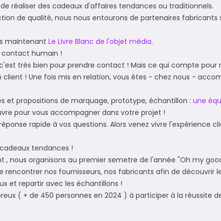
de réaliser des cadeaux d'affaires tendances ou traditionnels.
ction de qualité, nous nous entourons de partenaires fabricants 
dès maintenant
Le Livre Blanc de l'objet média
.
e contact humain !
t c'est très bien pour prendre contact ! Mais ce qui compte pour
 client ! Une fois mis en relation, vous êtes - chez nous - acc
es et propositions de marquage, prototype, échantillon :
une équ
vre pour vous accompagner dans votre projet !
ponse rapide à vos questions. Alors venez vivre l'expérience cl
s cadeaux tendances !
nt , nous organisons au premier semetre de l'année "Oh my goo
ire rencontrer nos fournisseurs, nos fabricants afin de découvrir 
ux et repartir avec les échantillons !
ux ( + de 450 personnes en 2024 ) à participer à la réussite 