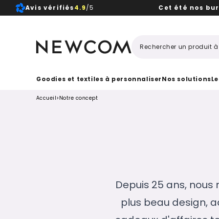
Avis vérifiés
4.9
/5
Cet été nos bu
Beaux, 
Goodies et textiles à personnaliser
Nos solutions
Le
Accueil
>
Notre concept
Depuis 25 ans, nous 
plus beau design, a