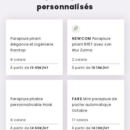
personnalisés
Parapluie pliant
NEWCOM
Parapluie
élégance et ingénierie
pliant RPET avec son
Raintop
étui Zulma
6 coloris
2 coloris
À partir de
13.45€/HT
À partir de
10.15€/HT
Ajouter à mon devis
Ajouter à mon devis
Parapluie pliable
FARE
Mini parapluie de
personnalisable Hook
poche automatique
Octobre
6 coloris
17 coloris
À partir de
14.50€/HT
À partir de
14.10€/HT