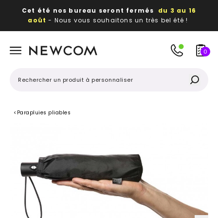
Cet été nos bureau seront fermés
du 3 au 16
août
- Nous vous souhaitons un très bel été !
Beaux, utiles, durables,
des textiles et objets
publicitaires
à votre image
0
<
Parapluies pliables