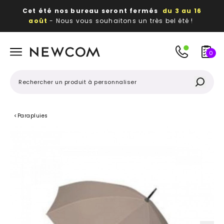
Cet été nos bureau seront fermés
du 3 au 16
août
- Nous vous souhaitons un très bel été !
Beaux, utiles, durables,
des textiles et objets
publicitaires
à votre image
0
<
Parapluies