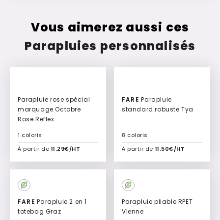
Vous aimerez aussi ces
Parapluies personnalisés
Parapluie rose spécial
FARE
Parapluie
marquage Octobre
standard robuste Tya
Rose Reflex
1 coloris
8 coloris
À partir de
11.29€/HT
À partir de
11.50€/HT
Ajouter à mon devis
Ajouter à mon devis
Culte
FARE
Parapluie 2 en 1
Parapluie pliable RPET
totebag Graz
Vienne