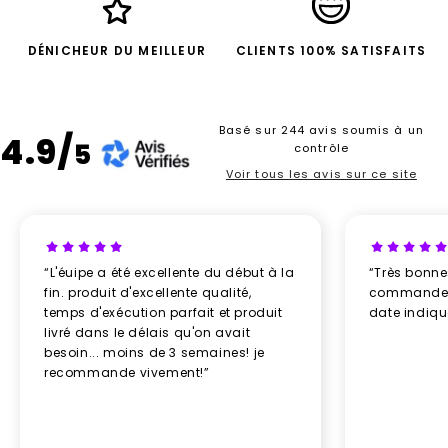
DÉNICHEUR DU MEILLEUR
CLIENTS 100% SATISFAITS
Basé sur 244 avis soumis à un
4.9/
5
contrôle
Voir tous les avis sur ce site
“L'éuipe a été excellente du début à la
“Très bonn
fin. produit d'excellente qualité,
commande re
temps d'exécution parfait et produit
date indiq
livré dans le délais qu'on avait
besoin... moins de 3 semaines! je
recommande vivement!”