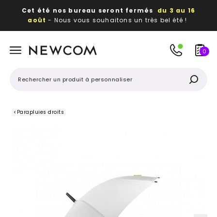
Cet été nos bureau seront fermés
du 3 au 16
août
- Nous vous souhaitons un très bel été !
Beaux, utiles, durables,
des textiles et objets
publicitaires
à votre image
0
<
Parapluies droits