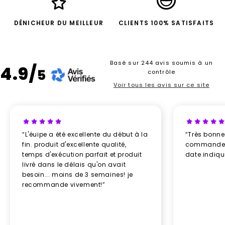
DÉNICHEUR DU MEILLEUR
CLIENTS 100% SATISFAITS
Basé sur 244 avis soumis à un
4.9/
5
contrôle
Voir tous les avis sur ce site
“L'éuipe a été excellente du début à la
“Très bonn
fin. produit d'excellente qualité,
commande re
temps d'exécution parfait et produit
date indiq
livré dans le délais qu'on avait
besoin... moins de 3 semaines! je
recommande vivement!”