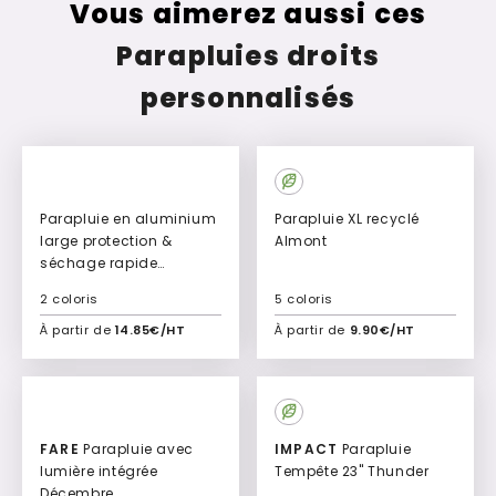
Vous aimerez aussi ces
Parapluies droits
personnalisés
Parapluie en aluminium
Parapluie XL recyclé
large protection &
Almont
séchage rapide
Millenium
2 coloris
5 coloris
À partir de
14.85€/HT
À partir de
9.90€/HT
Ajouter à mon devis
Ajouter à mon devis
Culte
FARE
Parapluie avec
IMPACT
Parapluie
lumière intégrée
Tempête 23" Thunder
Décembre