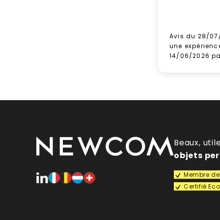
Avis du 28/07
une expérienc
14/06/2026 p
Beaux, util
objets pe
Membre de 
Certifié E