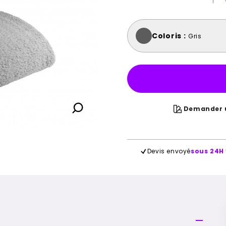
Coloris :
Gris
Demander u
Devis envoyé
sous 24H