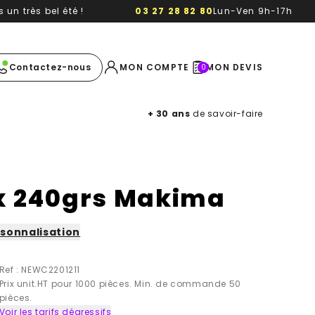
un très bel été !
03 27 28 82 80
Lun-Ven 9h-17h
e image
Contactez-nous
MON COMPTE
MON DEVIS
0
+ 30 ans
de savoir-faire
x 240grs Makima
sonnalisation
Ref : NEWC2201211
Prix unit.HT pour 1000 pièces. Min. de commande 50
pièces.
Voir les tarifs dégressifs