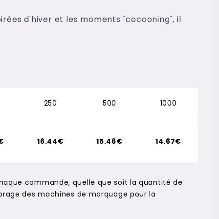
irées d'hiver et les moments "cocooning", il
250
500
1000
2€
16.44€
15.46€
14.67€
chaque commande, quelle que soit la quantité de
alibrage des machines de marquage pour la