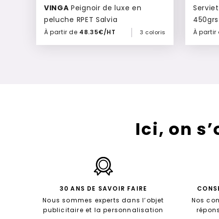
VINGA
Peignoir de luxe en
Serviet
peluche RPET Salvia
450grs 
À partir de
48.35€/HT
À partir
3 coloris
Ajouter à mon devis
Ici, on s
30 ANS DE SAVOIR FAIRE
CONSE
Nous sommes experts dans l’objet
Nos con
publicitaire et la personnalisation
répon