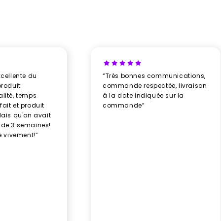
xcellente du
“Très bonnes communications,
produit
commande respectée, livraison
alité, temps
à la date indiquée sur la
ait et produit
commande”
élais qu'on avait
 de 3 semaines!
 vivement!”