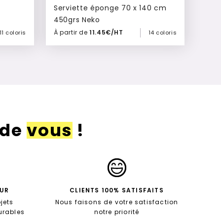
Serviette éponge 70 x 140 cm
450grs Neko
À partir de
11.45€/HT
11 coloris
14 coloris
Ajouter à mon devis
 de
vous
!
EUR
CLIENTS 100% SATISFAITS
jets
Nous faisons de votre satisfaction
durables
notre priorité