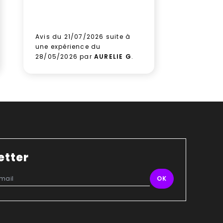
prochain
aux équi
leur sérieu
Avis du 21/07/2026 suite à
Avis du 1
une expérience du
une expé
28/05/2026 par
AURELIE G
.
09/06/2
etter