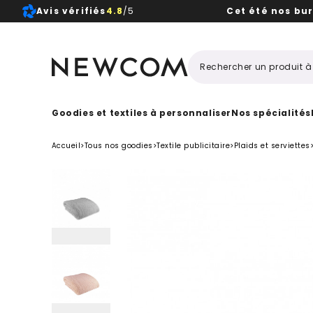
Avis vérifiés
4.8
/5
Cet été nos bu
Beaux, 
Goodies et textiles à personnaliser
Nos spécialités
Accueil
>
Tous nos goodies
>
Textile publicitaire
>
Plaids et serviettes