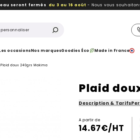
reau seront fermés
du 3 au 16 août
- Nous vous souhaitons 
utiles, durables,
des textiles et objets publicitaires
à votr
Les occasions
Nos marques
Goodies Éco
Made in France
>
Plaid doux 240grs Makima
Plaid dou
Description & Tarifs
Per
A partir de
14.67
€/HT