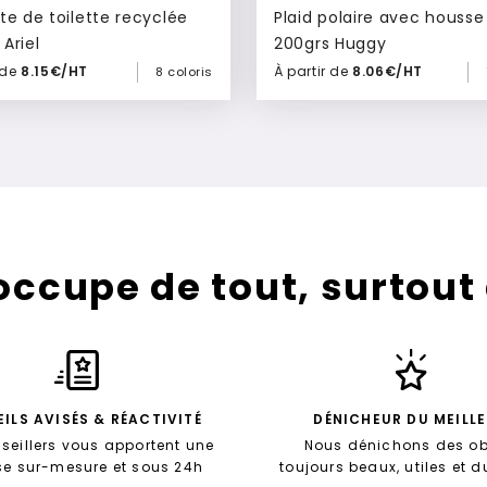
te de toilette recyclée
Plaid polaire avec housse
Ariel
200grs Huggy
 de
8.15€/HT
À partir de
8.06€/HT
8 coloris
Ajouter à mon devis
Ajouter à mon devis
’occupe de tout, surtout
ILS AVISÉS & RÉACTIVITÉ
DÉNICHEUR DU MEILL
seillers vous apportent une
Nous dénichons des ob
se sur-mesure et sous 24h
toujours beaux, utiles et 