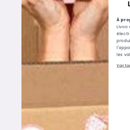
À pro
Livoo
élect
produ
l'appa
les va
Voir to