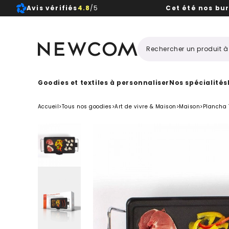
Avis vérifiés
4.8
/5
Cet été nos bu
Beaux, 
Goodies et textiles à personnaliser
Nos spécialités
Accueil
>
Tous nos goodies
>
Art de vivre & Maison
>
Maison
>
Plancha 