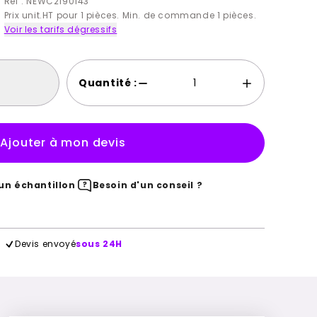
Ref : NEWC2190143
Prix unit.HT pour 1 pièces. Min. de commande 1 pièces.
Voir les tarifs dégressifs
Quantité :
Ajouter à mon devis
n échantillon
Besoin d'un conseil ?
Devis envoyé
sous 24H