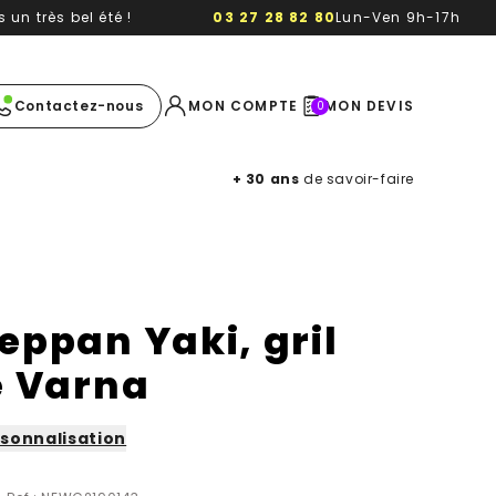
un très bel été !
03 27 28 82 80
Lun-Ven 9h-17h
e image
Contactez-nous
MON COMPTE
MON DEVIS
0
+ 30 ans
de savoir-faire
eppan Yaki, gril
e Varna
sonnalisation