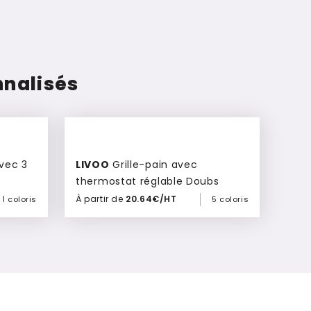
nnalisés
LIVOO
Grille-pain avec
thermostat réglable Doubs
À partir de
20.64€/HT
1 coloris
5 coloris
Ajouter à mon devis