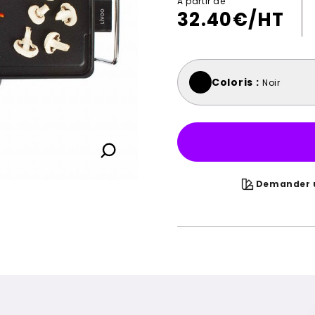
A partir de
32.40
€/HT
Coloris :
Noir
Demander u