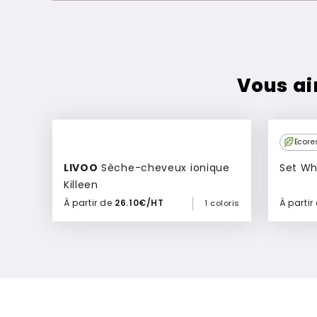
Vous ai
Ecore
LIVOO
Sèche-cheveux ionique
Set Wh
Killeen
À partir de
26.10€/HT
À partir
1 coloris
Ajouter à mon devis