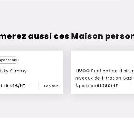
merez aussi ces
Maison perso
sponsable
isky Slimmy
LIVOO
Purificateur d’air avec 3
niveaux de filtration Gazi
 de
9.49€/HT
À partir de
91.78€/HT
1 coloris
Ajouter à mon devis
Ajouter à mon devis