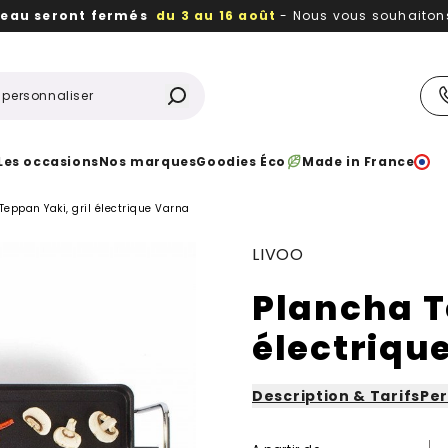
reau seront fermés
du 3 au 16 août
- Nous vous souhaitons 
utiles, durables,
des textiles et objets publicitaires
à votr
Les occasions
Nos marques
Goodies Éco
Made in France
Teppan Yaki, gril électrique Varna
LIVOO
Plancha T
électriqu
Description & Tarifs
Per