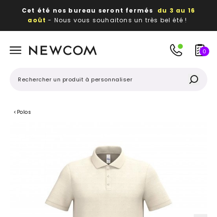
Cet été nos bureau seront fermés
du 3 au 16
août
- Nous vous souhaitons un très bel été !
Beaux, utiles, durables,
des textiles et objets
publicitaires
à votre image
0
<
Polos