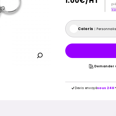
1.00
€/HT
pi
Vo
Coloris :
Personnali
Demander u
Devis envoyé
sous 24H