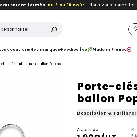
reau seront fermés
du 3 au 16 août
- Nous vous souhaitons 
utiles, durables,
des textiles et objets publicitaires
à votr
Les occasions
Nos marques
Goodies Éco
Made in France
orte-clés anti-stress ballon Popino
Porte-clé
ballon Po
Description & Tarifs
Per
A partir de
Re
Pr