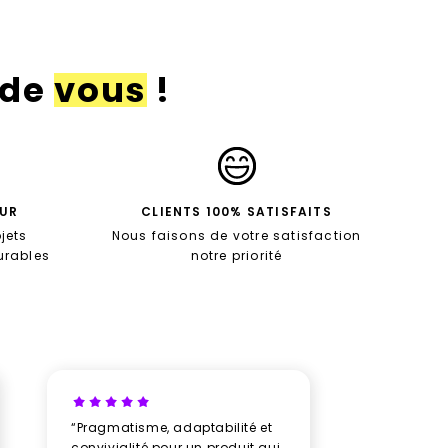
 de
vous
!
EUR
CLIENTS 100% SATISFAITS
jets
Nous faisons de votre satisfaction
durables
notre priorité
“Pragmatisme, adaptabilité et
“Un vrai b
convivialité pour un produit qui
avec New