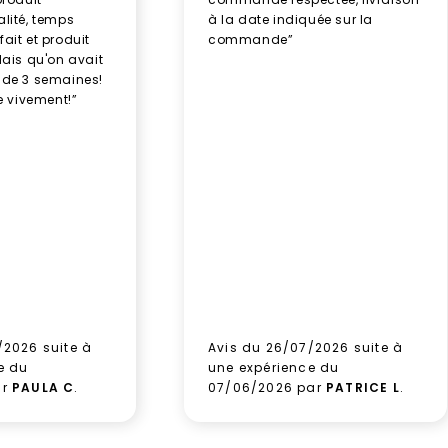
alité, temps
à la date indiquée sur la
ait et produit
commande”
élais qu'on avait
 de 3 semaines!
 vivement!”
/2026 suite à
Avis du 26/07/2026 suite à
e du
une expérience du
ar
PAULA C
.
07/06/2026 par
PATRICE L
.