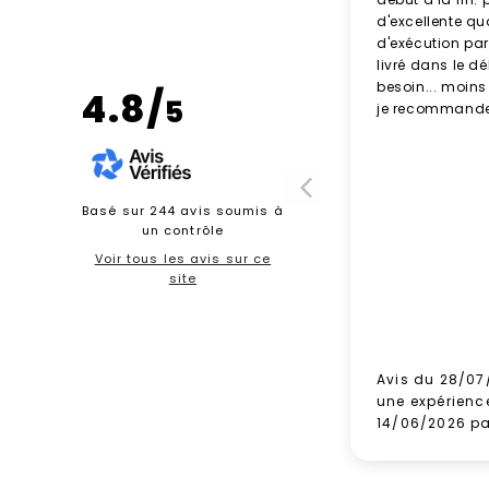
d'excellente qu
d'exécution parf
livré dans le d
besoin... moins
4.8/
5
je recommande
Basé sur 244 avis soumis à
un contrôle
Voir tous les avis sur ce
site
Avis du 28/07
une expérienc
14/06/2026 p