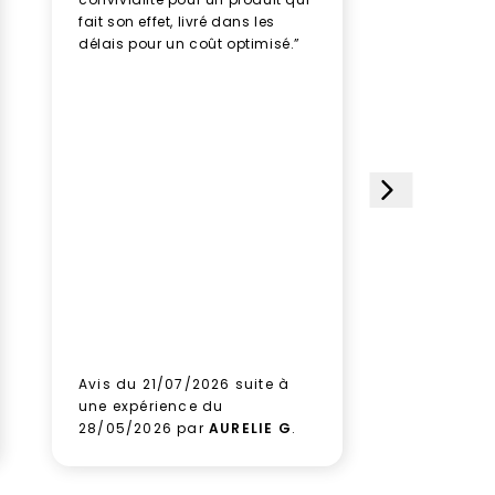
fait son effet, livré dans les
professio
délais pour un coût optimisé.”
rythme av
humeur, u
plusieurs
des doud
avec soin
impeccabl
étoiles et
choisi ce 
satisfait
le paquet
gagner d
Aucune hé
prochain
aux équi
leur sérieu
Avis du 21/07/2026 suite à
Avis du 1
une expérience du
une expé
28/05/2026 par
AURELIE G
.
09/06/2