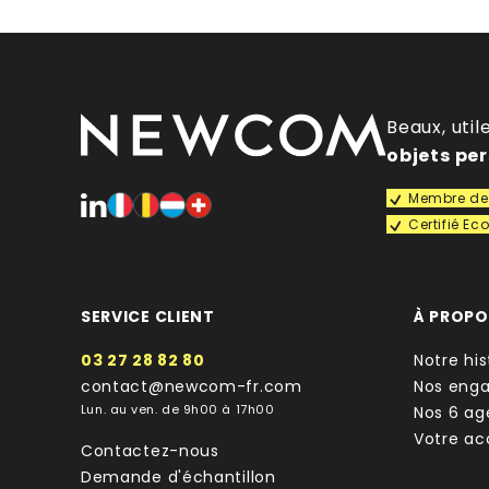
Beaux, util
objets pe
Membre de 
Certifié E
SERVICE CLIENT
À PROP
03 27 28 82 80
Notre his
contact@newcom-fr.com
Nos eng
Lun. au ven. de 9h00 à 17h00
Nos 6 ag
Votre a
Contactez-nous
Demande d'échantillon