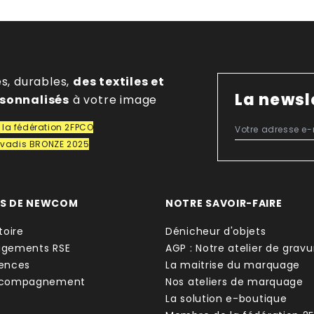
es, durables,
des textiles et
La newsl
rsonnalisés
à votre image
la fédération 2FPCO
covadis BRONZE 2025
OS DE NEWCOM
NOTRE SAVOIR-FAIRE
toire
Dénicheur d'objets
agements RSE
AGP : Notre atelier de gravu
ences
La maitrise du marquage
ccompagnement
Nos ateliers de marquage
La solution e-boutique