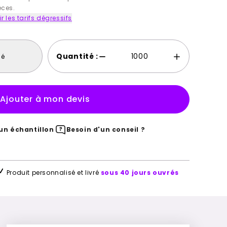
èces.
ir les tarifs dégressifs
Quantité :
sé
Ajouter à mon devis
n échantillon
Besoin d'un conseil ?
Produit personnalisé et livré
sous 40 jours ouvrés