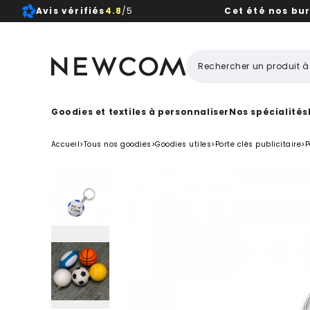
Avis vérifiés
4.8
/5
Cet été nos bu
Beaux, 
Goodies et textiles à personnaliser
Nos spécialités
Accueil
>
Tous nos goodies
>
Goodies utiles
>
Porte clés publicitaire
>
P