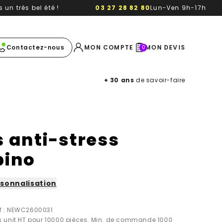
un très bel été !
03 27 28 82 80
Lun-Ven 9h-17h
e image
Contactez-nous
MON COMPTE
MON DEVIS
0
+ 30 ans
de savoir-faire
s anti-stress
pino
sonnalisation
f : NEWC2600031
ix unit.HT pour 10000 pièces. Min. de commande 1000