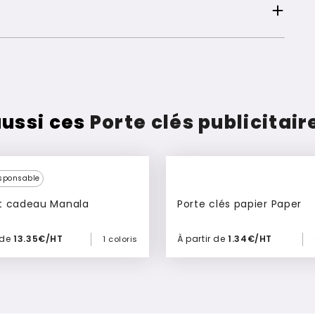
ussi ces
Porte clés publicitai
sponsable
t cadeau Manala
Porte clés papier Paper
 de
13.35€/HT
À partir de
1.34€/HT
1 coloris
Ajouter à mon devis
Ajouter à mon devis