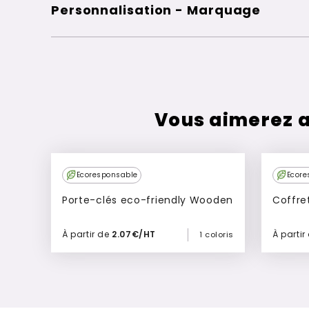
Personnalisation - Marquage
Vous aimerez a
Ecoresponsable
Ecore
Porte-clés eco-friendly Wooden
Coffre
À partir de
2.07€/HT
À partir
1 coloris
Ajouter à mon devis