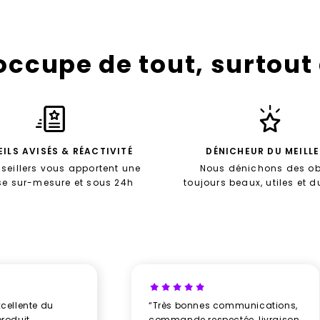
’occupe de tout, surtout
ILS AVISÉS & RÉACTIVITÉ
DÉNICHEUR DU MEILL
seillers vous apportent une
Nous dénichons des ob
se sur-mesure et sous 24h
toujours beaux, utiles et 
xcellente du
“Très bonnes communications,
produit
commande respectée, livraison