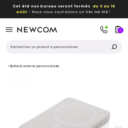
Cet été nos bureau seront fermés
du 3 au 16
août
- Nous vous souhaitons un très bel été !
Beaux, utiles, durables,
des textiles et objets
publicitaires
à votre image
0
<
Batterie externe personnalisée