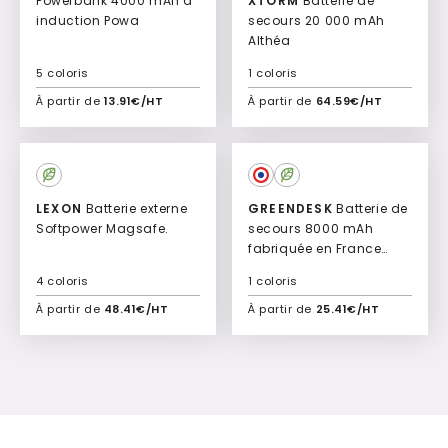
Powerbank 4000 mAh à
XTORM
Batterie de
induction Powa
secours 20 000 mAh
Althéa
5 coloris
1 coloris
À partir de
13.91€/HT
À partir de
64.59€/HT
Ajouter à mon devis
Ajouter à mon devis
Culte
LEXON
Batterie externe
GREENDESK
Batterie de
Softpower Magsafe.
secours 8000 mAh
fabriquée en France
Warm'up
4 coloris
1 coloris
À partir de
48.41€/HT
À partir de
25.41€/HT
Ajouter à mon devis
Ajouter à mon devis