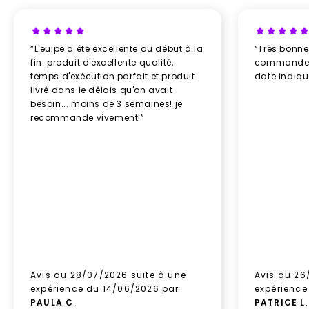
“L'éuipe a été excellente du début à la
“Très bonn
fin. produit d'excellente qualité,
commande re
temps d'exécution parfait et produit
date indiq
livré dans le délais qu'on avait
besoin... moins de 3 semaines! je
recommande vivement!”
Avis du 28/07/2026 suite à une
Avis du 26
expérience du 14/06/2026 par
expérience
PAULA C
.
PATRICE L
.