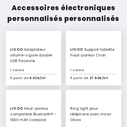
Accessoires électroniques
personnalisés personnalisés
LIVOO
Adaptateur
LIVOO
Support tablette
allume-cigare double
haut-parleur Ciron
USB Paceville
1 coloris
1 coloris
À partir de
6.02€/HT
À partir de
37.50€/HT
Ajouter à mon devis
Ajouter à mon devis
LIVOO
Haut-parleur
Ring light pour
compatible Bluetooth® -
téléphone avec miroir
1800 mAh Liverpool
Olivia