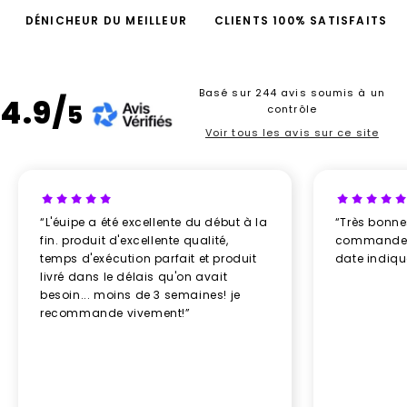
DÉNICHEUR DU MEILLEUR
CLIENTS 100% SATISFAITS
Basé sur 244 avis soumis à un
4.9/
5
contrôle
Voir tous les avis sur ce site
“L'éuipe a été excellente du début à la
“Très bonn
fin. produit d'excellente qualité,
commande re
temps d'exécution parfait et produit
date indiq
livré dans le délais qu'on avait
besoin... moins de 3 semaines! je
recommande vivement!”