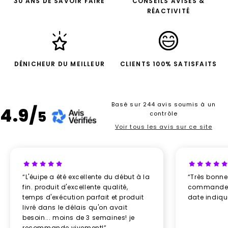
30 ANS DE SAVOIR FAIRE
CONSEILS AVISÉS &
RÉACTIVITÉ
DÉNICHEUR DU MEILLEUR
CLIENTS 100% SATISFAITS
Basé sur 244 avis soumis à un
4.9/
5
contrôle
Voir tous les avis sur ce site
“L'éuipe a été excellente du début à la
“Très bonn
fin. produit d'excellente qualité,
commande re
temps d'exécution parfait et produit
date indiq
livré dans le délais qu'on avait
besoin... moins de 3 semaines! je
recommande vivement!”