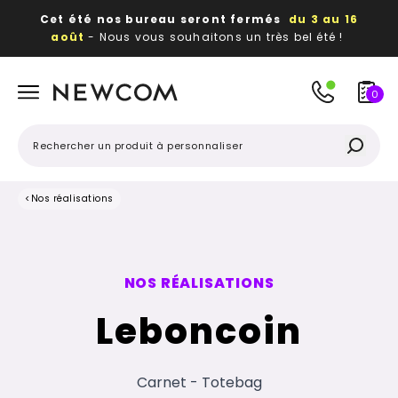
Cet été nos bureau seront fermés
du 3 au 16
août
- Nous vous souhaitons un très bel été !
Beaux, utiles, durables,
des textiles et objets
publicitaires
à votre image
0
<
Nos réalisations
NOS RÉALISATIONS
Leboncoin
Carnet - Totebag