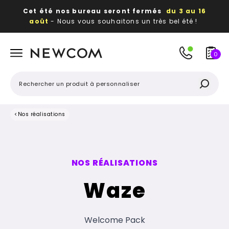
Cet été nos bureau seront fermés
du 3 au 16
août
- Nous vous souhaitons un très bel été !
Beaux, utiles, durables,
des textiles et objets
publicitaires
à votre image
0
<
Nos réalisations
NOS RÉALISATIONS
Waze
Welcome Pack