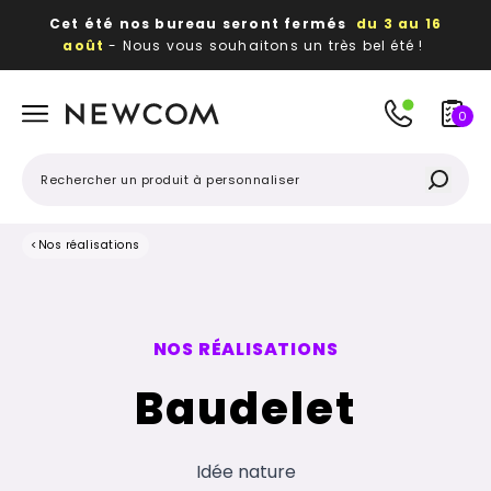
Cet été nos bureau seront fermés
du 3 au 16
août
- Nous vous souhaitons un très bel été !
Beaux, utiles, durables,
des textiles et objets
publicitaires
à votre image
0
<
Nos réalisations
NOS RÉALISATIONS
Baudelet
Idée nature