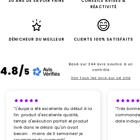
30 ANS DE SAVOIR FAIRE
CONSEILS AVISÉS &
RÉACTIVITÉ
DÉNICHEUR DU MEILLEUR
CLIENTS 100% SATISFAITS
Basé sur 244 avis soumis à un
4.8/
5
contrôle
Voir tous les avis sur ce site
“L'éuipe a été excellente du début à la
“Très bonn
fin. produit d'excellente qualité,
commande re
temps d'exécution parfait et produit
date indiq
livré dans le délais qu'on avait
besoin... moins de 3 semaines! je
recommande vivement!”