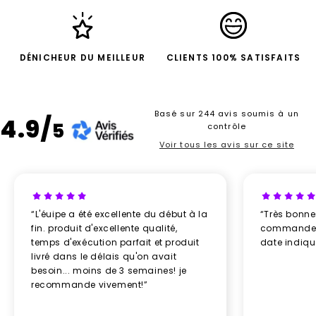
DÉNICHEUR DU MEILLEUR
CLIENTS 100% SATISFAITS
Basé sur 244 avis soumis à un
4.9/
5
contrôle
Voir tous les avis sur ce site
“L'éuipe a été excellente du début à la
“Très bonn
fin. produit d'excellente qualité,
commande re
temps d'exécution parfait et produit
date indiq
livré dans le délais qu'on avait
besoin... moins de 3 semaines! je
recommande vivement!”