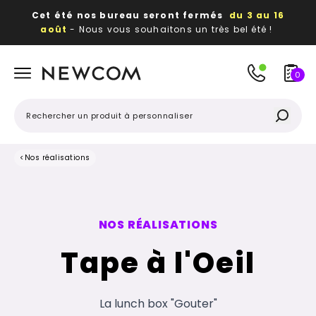
Cet été nos bureau seront fermés
du 3 au 16
août
- Nous vous souhaitons un très bel été !
Beaux, utiles, durables,
des textiles et objets
publicitaires
à votre image
0
<
Nos réalisations
NOS RÉALISATIONS
Tape à l'Oeil
La lunch box "Gouter"