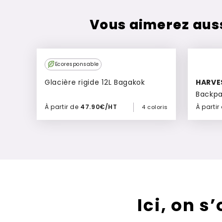
Vous aimerez aus
New
Ecoresponsable
Glacière rigide 12L Bagakok
HARVE
Backp
À partir de
47.90€/HT
À partir
4 coloris
Ajouter à mon devis
Ici, on s