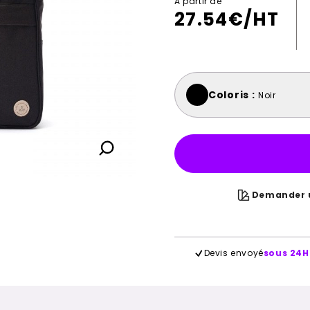
A partir de
27.54
€/HT
Coloris :
Noir
Demander u
Devis envoyé
sous 24H