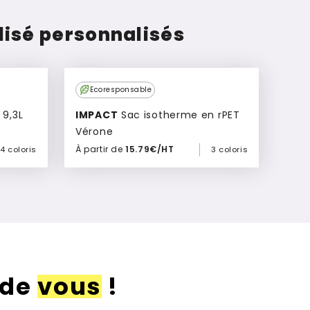
isé personnalisés
Culte
Ecoresponsable
 9,3L
IMPACT
Sac isotherme en rPET
Vérone
À partir de
15.79€/HT
4 coloris
3 coloris
Ajouter à mon devis
 de
vous
!