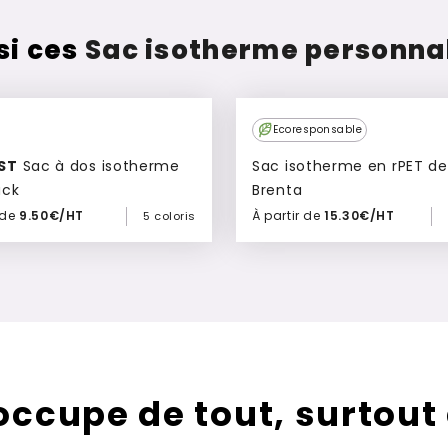
si ces
Sac isotherme personnal
Ecoresponsable
ST
Sac à dos isotherme
Sac isotherme en rPET de
ack
Brenta
 de
9.50€/HT
À partir de
15.30€/HT
5 coloris
Ajouter à mon devis
Ajouter à mon devis
’occupe de tout, surtout