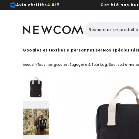
Avis vérifiés
4.8
/5
Cet été nos bu
Beaux, 
Goodies et textiles à personnaliser
Nos spécialités
Accueil
>
Tous nos goodies
>
Bagagerie & Tote bag
>
Sac isotherme p