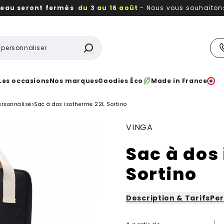
reau seront fermés
du 3 au 16 août
- Nous vous souhaitons 
utiles, durables,
des textiles et objets publicitaires
à votr
Les occasions
Nos marques
Goodies Éco
Made in France
ersonnalisé
>
Sac à dos isotherme 22L Sortino
VINGA
Sac à dos
Sortino
Description & Tarifs
Per