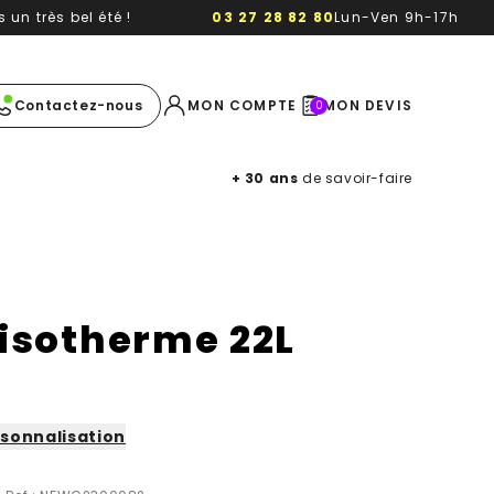
un très bel été !
03 27 28 82 80
Lun-Ven 9h-17h
e image
Contactez-nous
MON COMPTE
MON DEVIS
0
+ 30 ans
de savoir-faire
 isotherme 22L
sonnalisation