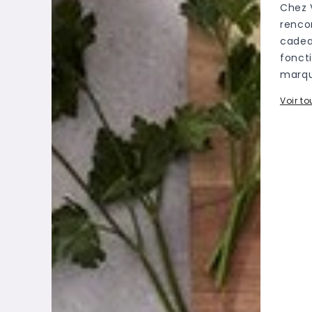
Chez 
rencon
cadeau
fonct
marqu
Voir t