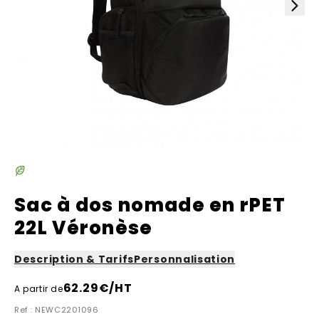
Sac à dos nomade en rPET
22L Véronèse
Description & Tarifs
Personnalisation
62.29
€/HT
A partir de
Ref : NEWC2201096