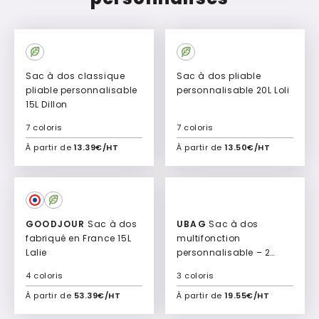
Sac à dos classique
Sac à dos pliable
pliable personnalisable
personnalisable 20L Loli
15L Dillon
7 coloris
7 coloris
À partir de
13.39€/HT
À partir de
13.50€/HT
Ajouter à mon devis
Ajouter à mon devis
Culte
GOODJOUR
Sac à dos
UBAG
Sac à dos
fabriqué en France 15L
multifonction
Lalie
personnalisable – 2
compartiments &
4 coloris
3 coloris
rangement PC 21L Mac
Kinley
À partir de
53.39€/HT
À partir de
19.55€/HT
Ajouter à mon devis
Ajouter à mon devis