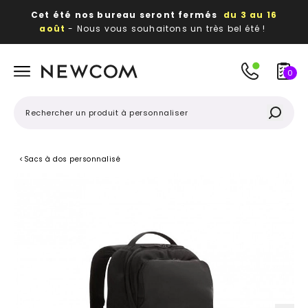
Cet été nos bureau seront fermés
du 3 au 16
août
- Nous vous souhaitons un très bel été !
Beaux, utiles, durables,
des textiles et objets
publicitaires
à votre image
0
<
Sacs à dos personnalisé