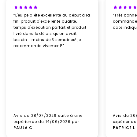
“L'éuipe a été excellente du début à la
“Très bonn
fin. produit d'excellente qualité,
commande re
temps d'exécution parfait et produit
date indiq
livré dans le délais qu'on avait
besoin... moins de 3 semaines! je
recommande vivement!”
Avis du 28/07/2026 suite à une
Avis du 26
expérience du 14/06/2026 par
expérience
PAULA C
.
PATRICE L
.