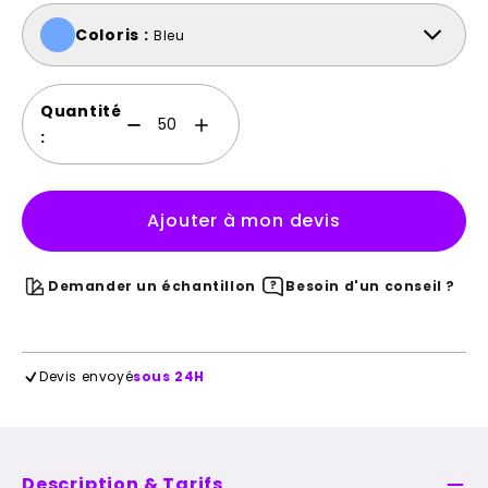
Coloris :
Bleu
Quantité
:
Ajouter à mon devis
Demander un échantillon
Besoin d'un conseil ?
Devis envoyé
sous 24H
Description & Tarifs