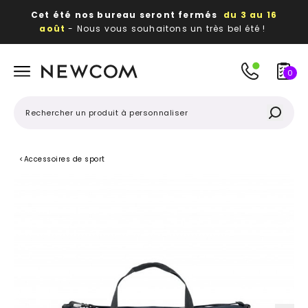
Cet été nos bureau seront fermés
du 3 au 16
août
- Nous vous souhaitons un très bel été !
Beaux, utiles, durables,
des textiles et objets
publicitaires
à votre image
0
<
Accessoires de sport