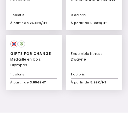
1 coloris
9 coloris
À partir de
25.18€/HT
À partir de
0.90€/HT
Ajouter à mon devis
Ajouter à mon devis
Culte
GIFTS FOR CHANGE
Ensemble fitness
Médaille en bois
Dwayne
Olympos
1 coloris
1 coloris
À partir de
3.69€/HT
À partir de
8.99€/HT
Ajouter à mon devis
Ajouter à mon devis