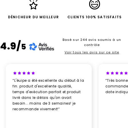
DÉNICHEUR DU MEILLEUR
CLIENTS 100% SATISFAITS
Basé sur 244 avis soumis à un
4.9/
5
contrôle
Voir tous les avis sur ce site
“L'éuipe a été excellente du début à la
“Très bonn
fin. produit d'excellente qualité,
commande re
temps d'exécution parfait et produit
date indiq
livré dans le délais qu'on avait
besoin... moins de 3 semaines! je
recommande vivement!”