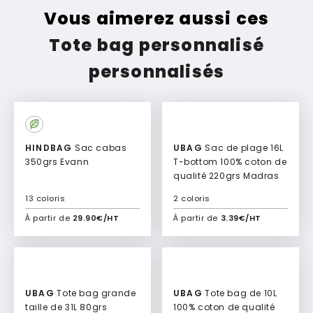
Vous aimerez aussi ces
Tote bag personnalisé
personnalisés
HINDBAG
Sac cabas
UBAG
Sac de plage 16L
350grs Evann
T-bottom 100% coton de
qualité 220grs Madras
13 coloris
2 coloris
À partir de
29.90€/HT
À partir de
3.39€/HT
Ajouter à mon devis
Ajouter à mon devis
UBAG
Tote bag grande
UBAG
Tote bag de 10L
taille de 31L 80grs
100% coton de qualité