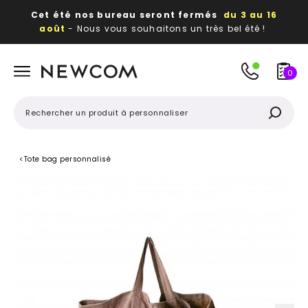
Cet été nos bureau seront fermés
du 3 au 16
août
- Nous vous souhaitons un très bel été !
Beaux, utiles, durables,
des textiles et objets
publicitaires
à votre image
0
<
Tote bag personnalisé