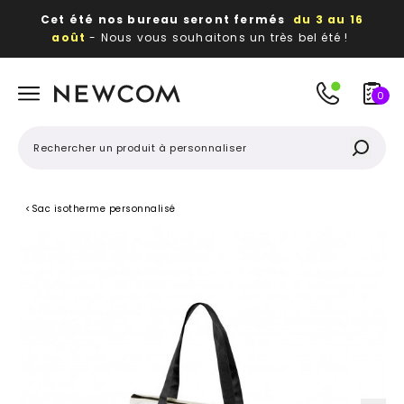
Cet été nos bureau seront fermés
du 3 au 16
août
- Nous vous souhaitons un très bel été !
Beaux, utiles, durables,
des textiles et objets
publicitaires
à votre image
0
<
Sac isotherme personnalisé