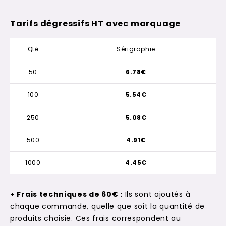
Tarifs dégressifs HT avec marquage
Qté
Sérigraphie
50
6.78€
100
5.54€
250
5.08€
500
4.91€
1000
4.45€
+ Frais techniques de 60€ :
Ils sont ajoutés à
chaque commande, quelle que soit la quantité de
produits choisie. Ces frais correspondent au