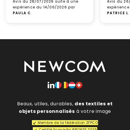
Avis du 28/07/2026 suite à une
Avis du 26
expérience du 14/06/2026 par
expérience
PAULA C
.
PATRICE L
.
Beaux, utiles, durables,
des textiles et
objets personnalisés
à votre image
Membre de la fédération 2FPCO
Certifié Ecovadis BRONZE 2025