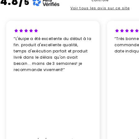
4.8/
5
contrôle
Voir tous les avis sur ce site
“L'éuipe a été excellente du début à la
“Très bonn
fin. produit d'excellente qualité,
commande re
temps d'exécution parfait et produit
date indiq
livré dans le délais qu'on avait
besoin... moins de 3 semaines! je
recommande vivement!”