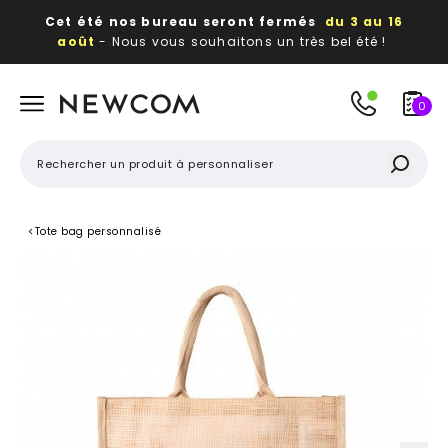
Cet été nos bureau seront fermés
du 3 au 16
août
- Nous vous souhaitons un très bel été !
Beaux, utiles, durables,
des textiles et objets
publicitaires
à votre image
0
<
Tote bag personnalisé