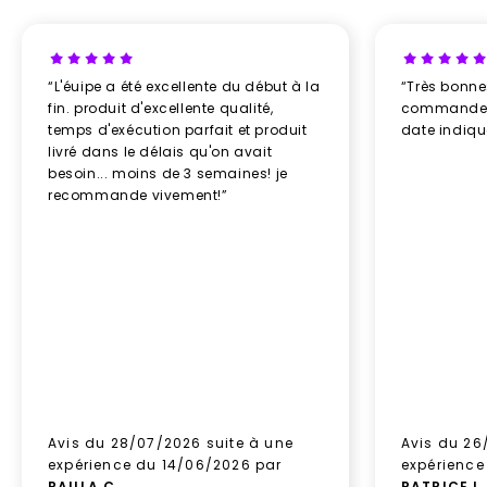
“L'éuipe a été excellente du début à la
“Très bonn
fin. produit d'excellente qualité,
commande re
temps d'exécution parfait et produit
date indiq
livré dans le délais qu'on avait
besoin... moins de 3 semaines! je
recommande vivement!”
Avis du 28/07/2026 suite à une
Avis du 26
expérience du 14/06/2026 par
expérience
PAULA C
.
PATRICE L
.