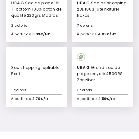
UBAG
Sac de plage 16L
UBAG
Sac de shopping
T-bottom 100% coton de
28L 100% jute naturel
qualité 220grs Madras
Naxos
2 coloris
7 coloris
À partir de
3.39€/HT
À partir de
4.09€/HT
Ajouter à mon devis
Ajouter à mon devis
Sac shopping repliable
UBAG
Grand sac de
Beni
plage recyclé 450GRS
Zanzibar
1 coloris
1 coloris
À partir de
2.70€/HT
À partir de
4.59€/HT
Ajouter à mon devis
Ajouter à mon devis