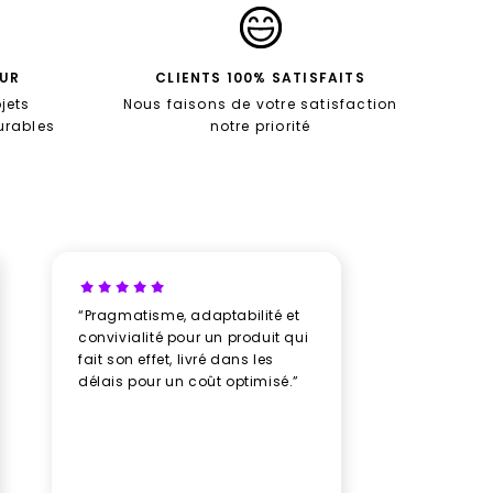
EUR
CLIENTS 100% SATISFAITS
jets
Nous faisons de votre satisfaction
durables
notre priorité
“Pragmatisme, adaptabilité et
“Un vrai b
convivialité pour un produit qui
avec New
fait son effet, livré dans les
professio
délais pour un coût optimisé.”
rythme av
humeur, u
plusieurs
des doud
avec soin
impeccabl