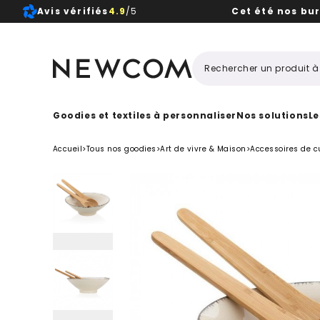
Avis vérifiés
4.9
/5
Cet été nos bu
Beaux, 
Goodies et textiles à personnaliser
Nos solutions
Le
Accueil
>
Tous nos goodies
>
Art de vivre & Maison
>
Accessoires de c