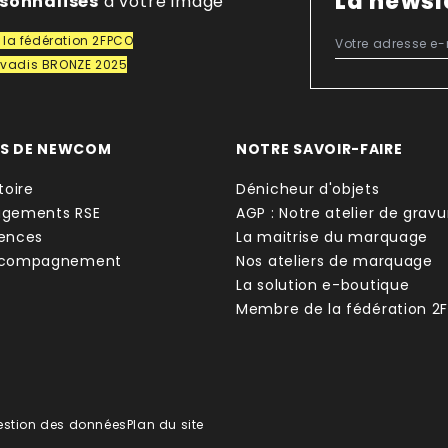
La newsl
rsonnalisés
à votre image
la fédération 2FPCO
covadis BRONZE 2025
OS DE NEWCOM
NOTRE SAVOIR-FAIRE
toire
Dénicheur d'objets
agements RSE
AGP : Notre atelier de gravu
ences
La maitrise du marquage
ccompagnement
Nos ateliers de marquage
La solution e-boutique
Membre de la fédération 2
estion des données
Plan du site