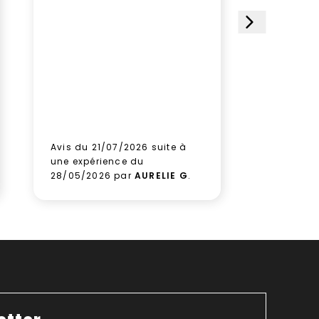
étoiles et
choisi ce 
satisfait
le paquet
gagner d
Aucune hé
prochain
aux équi
leur sérieu
Avis du 21/07/2026 suite à
Avis du 1
une expérience du
une expé
28/05/2026 par
AURELIE G
.
09/06/2