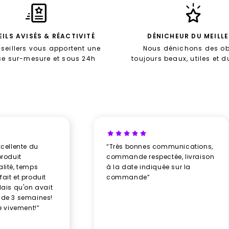
ILS AVISÉS & RÉACTIVITÉ
DÉNICHEUR DU MEILL
seillers vous apportent une
Nous dénichons des ob
se sur-mesure et sous 24h
toujours beaux, utiles et 
xcellente du
“Très bonnes communications,
produit
commande respectée, livraison
alité, temps
à la date indiquée sur la
ait et produit
commande”
élais qu'on avait
 de 3 semaines!
 vivement!”