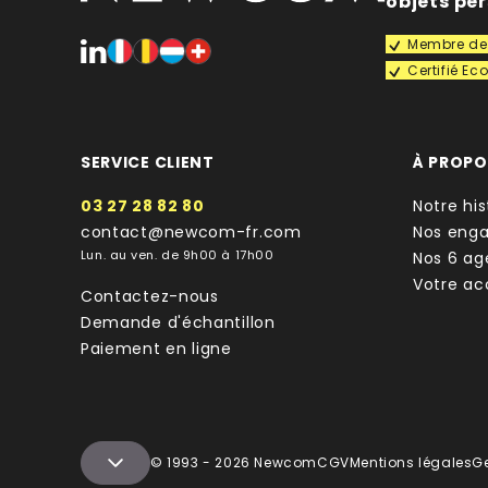
objets pe
Membre de 
Certifié E
SERVICE CLIENT
À PROP
03 27 28 82 80
Notre his
contact@newcom-fr.com
Nos eng
Lun. au ven. de 9h00 à 17h00
Nos 6 ag
Votre a
Contactez-nous
Demande d'échantillon
Paiement en ligne
© 1993 - 2026 Newcom
CGV
Mentions légales
G