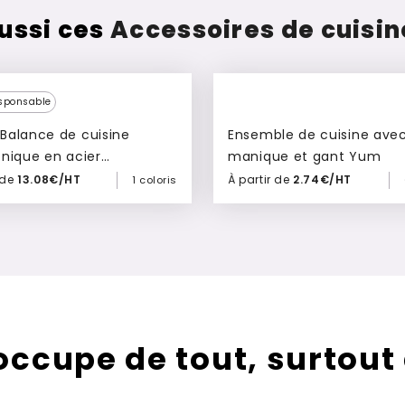
ussi ces
Accessoires de cuisin
sponsable
e
Ensemble de cuisine ave
onique en acier
manique et gant Yum
able Bochum
 de
13.08€/HT
À partir de
2.74€/HT
1 coloris
Ajouter à mon devis
Ajouter à mon devis
’occupe de tout, surtout