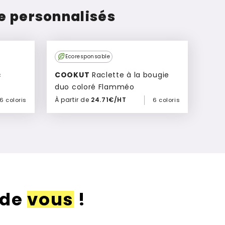
e personnalisés
Ecoresponsable
c
COOKUT
Raclette à la bougie
duo coloré Flamméo
À partir de
24.71€/HT
6 coloris
6 coloris
Ajouter à mon devis
 de
vous
!