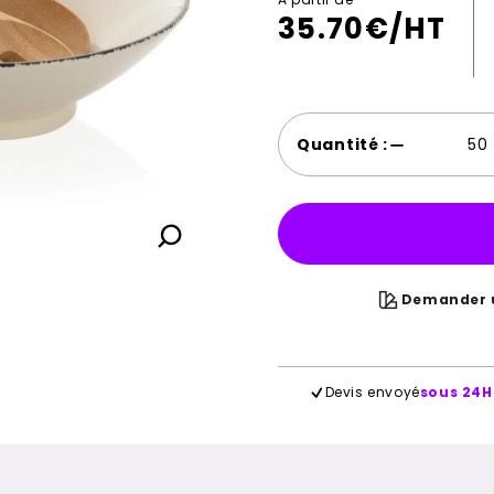
35.70
€/HT
Quantité :
Demander u
Devis envoyé
sous 24H