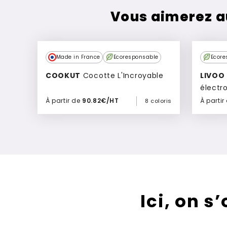
Vous aimerez a
Made in France
Ecoresponsable
Ecore
COOKUT
Cocotte L'Incroyable
LIVOO
Balance de cuisin
électr
inoxyd
À partir de
90.82€/HT
À partir
8 coloris
Ajouter à mon devis
Ici, on s