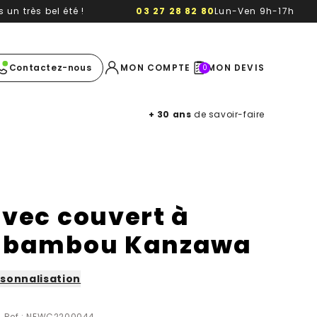
un très bel été !
03 27 28 82 80
Lun-Ven 9h-17h
e image
Contactez-nous
MON COMPTE
MON DEVIS
0
+ 30 ans
de savoir-faire
avec couvert à
n bambou Kanzawa
sonnalisation
Ref : NEWC2200044