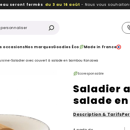
reau seront fermés
du 3 au 16 août
- Nous vous souhaitons 
utiles, durables,
des textiles et objets publicitaires
à votr
s occasions
Nos marques
Goodies Éco
Made in France
uisine
>
Saladier avec couvert à salade en bambou Kanzawa
Ecoresponsable
Saladier 
salade e
Description & Tarifs
Per
A partir de