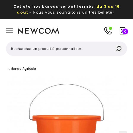
Cet été nos bureau seront fermés
du 3 au 16
août
- Nous vous souhaitons un très bel été !
Beaux, utiles, durables,
des textiles et objets
publicitaires
à votre image
0
<
Monde Agricole