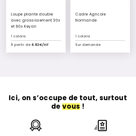
Loupe pliante double
Cadre Agricole
avec grossissement 30x
Normande
et 60x Keyan
1 coloris
1 coloris
À partir de
6.82€/HT
Sur demande
Ajouter à mon devis
Ajouter à mon devis
Ici, on s’occupe de tout, surtout
de
vous
!