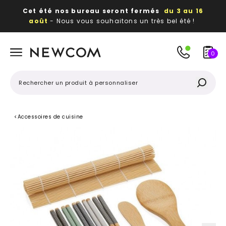
Cet été nos bureau seront fermés
du 3 au 16
août
- Nous vous souhaitons un très bel été !
Beaux, utiles, durables,
des textiles et objets
publicitaires
à votre image
0
<
Accessoires de cuisine