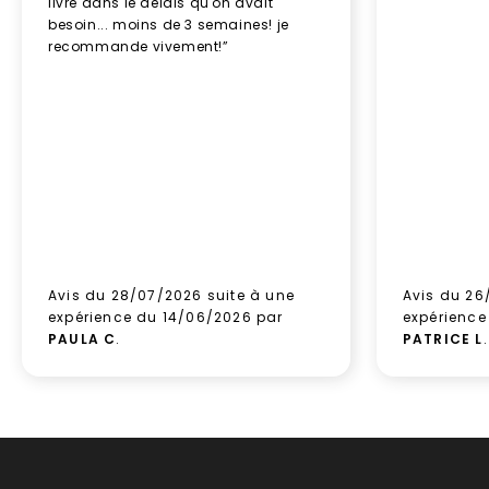
livré dans le délais qu'on avait
besoin... moins de 3 semaines! je
recommande vivement!”
Avis du 28/07/2026 suite à une
Avis du 26
expérience du 14/06/2026 par
expérience
PAULA C
.
PATRICE L
.