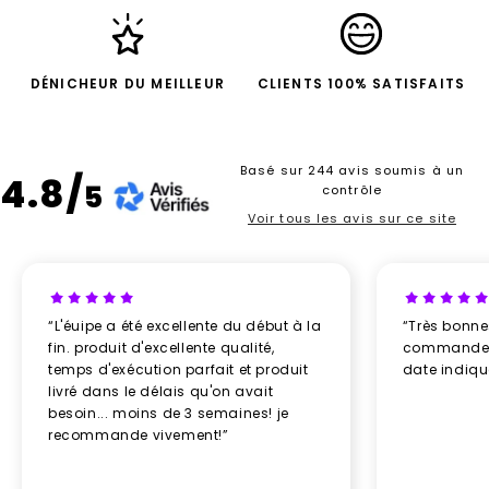
DÉNICHEUR DU MEILLEUR
CLIENTS 100% SATISFAITS
Basé sur 244 avis soumis à un
4.8/
5
contrôle
Voir tous les avis sur ce site
“L'éuipe a été excellente du début à la
“Très bonn
fin. produit d'excellente qualité,
commande re
temps d'exécution parfait et produit
date indiq
livré dans le délais qu'on avait
besoin... moins de 3 semaines! je
recommande vivement!”