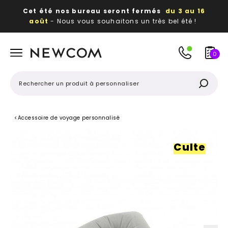
Cet été nos bureau seront fermés
du 3 au 16
août
- Nous vous souhaitons un très bel été !
Beaux, utiles, durables,
des textiles et objets
publicitaires
à votre image
0
<
Accessoire de voyage personnalisé
Culte