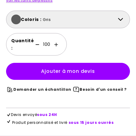
Voir les tarifs dégressifs
Coloris :
Gris
Quantité
:
Ajouter à mon devis
Demander un échantillon
Besoin d'un conseil ?
Devis envoyé
sous 24H
Produit personnalisé et livré
sous 15 jours ouvrés