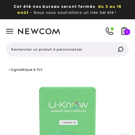
Cet été nos bureau seront fermés
du 3 au 16
août
- Nous vous souhaitons un très bel été !
Beaux, utiles, durables,
des textiles et objets
publicitaires
à votre image
0
<
Signalétique & PLV