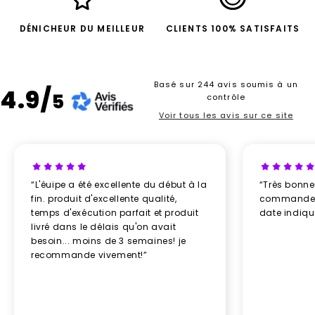
DÉNICHEUR DU MEILLEUR
CLIENTS 100% SATISFAITS
Basé sur 244 avis soumis à un
4.9/
5
contrôle
Voir tous les avis sur ce site
“L'éuipe a été excellente du début à la
“Très bonn
fin. produit d'excellente qualité,
commande re
temps d'exécution parfait et produit
date indiq
livré dans le délais qu'on avait
besoin... moins de 3 semaines! je
recommande vivement!”