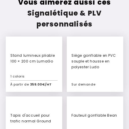
Vous aimerez aussi ces
Signalétique & PLV
personnalisés
New
Stand lumineux pliable
Siège gonflable en PVC
100 × 200 cm LumaGo
souple et housse en
polyester Ludo
1 coloris
À partir de
359.00€/HT
Sur demande
Ajouter à mon devis
Ajouter à mon devis
Culte
Tapis d'accueil pour
Fauteuil gonflable Bean
trafic normal Ground