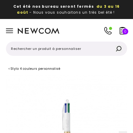
Cet été nos bureau seront fermés
du 3 au 16
août
- Nous vous souhaitons un très bel été !
Beaux, utiles, durables,
des textiles et objets
publicitaires
à votre image
0
<
Stylo 4 couleurs personnalisé