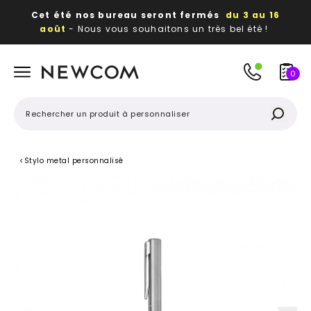
Cet été nos bureau seront fermés
du 3 au 16
août
- Nous vous souhaitons un très bel été !
Beaux, utiles, durables,
des textiles et objets
publicitaires
à votre image
0
<
Stylo metal personnalisé