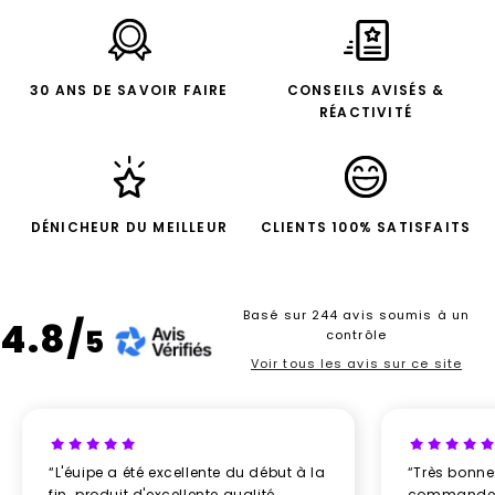
30 ANS DE SAVOIR FAIRE
CONSEILS AVISÉS &
RÉACTIVITÉ
DÉNICHEUR DU MEILLEUR
CLIENTS 100% SATISFAITS
Basé sur 244 avis soumis à un
4.8/
5
contrôle
Voir tous les avis sur ce site
“L'éuipe a été excellente du début à la
“Très bonn
fin. produit d'excellente qualité,
commande re