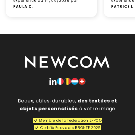
expérience du 14/06/2026 par
expérience
PAULA C
.
PATRICE L
.
Beaux, utiles, durables,
des textiles et
objets personnalisés
à votre image
Membre de la fédération 2FPCO
Certifié Ecovadis BRONZE 2025