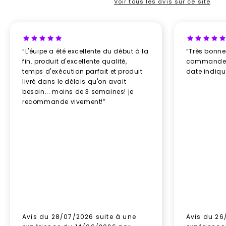
Voir tous les avis sur ce site
“L'éuipe a été excellente du début à la
“Très bonn
fin. produit d'excellente qualité,
commande re
temps d'exécution parfait et produit
date indiq
livré dans le délais qu'on avait
besoin... moins de 3 semaines! je
recommande vivement!”
Avis du 28/07/2026 suite à une
Avis du 26