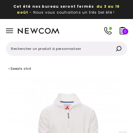
Cet été nos bureau seront fermés
du 3 au 16
août
- Nous vous souhaitons un très bel été !
Beaux, utiles, durables,
des textiles et objets
publicitaires
à votre image
0
<
Sweats shirt