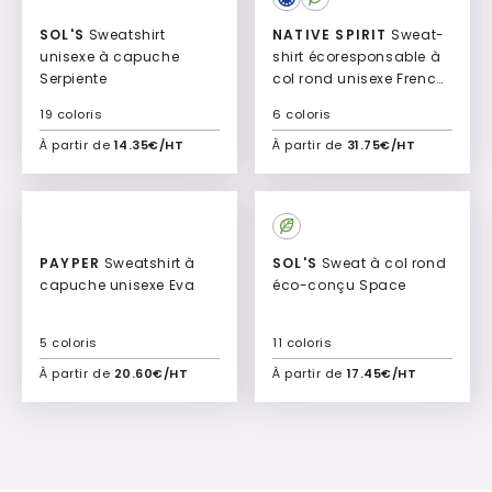
SOL'S
Sweatshirt
NATIVE SPIRIT
Sweat-
unisexe à capuche
shirt écoresponsable à
Serpiente
col rond unisexe French
Terry
19 coloris
6 coloris
À partir de
14.35€/HT
À partir de
31.75€/HT
Ajouter à mon devis
Ajouter à mon devis
PAYPER
Sweatshirt à
SOL'S
Sweat à col rond
capuche unisexe Eva
éco-conçu Space
5 coloris
11 coloris
À partir de
20.60€/HT
À partir de
17.45€/HT
Ajouter à mon devis
Ajouter à mon devis