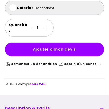
Coloris :
Transparent
Quantité
:
Ajouter à mon devis
Demander un échantillon
Besoin d'un conseil ?
Devis envoyé
sous 24H
Description & Tarifs