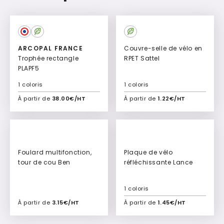
ARCOPAL FRANCE
Couvre-selle de vélo en
Trophée rectangle
RPET Sattel
PLAPF5
1 coloris
1 coloris
À partir de
38.00€/HT
À partir de
1.22€/HT
Ajouter à mon devis
Ajouter à mon devis
Foulard multifonction,
Plaque de vélo
tour de cou Ben
réfléchissante Lance
1 coloris
À partir de
3.15€/HT
À partir de
1.45€/HT
Ajouter à mon devis
Ajouter à mon devis