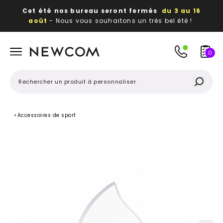
Cet été nos bureau seront fermés
du 3 au 16
août
- Nous vous souhaitons un très bel été !
Beaux, utiles, durables,
des textiles et objets
publicitaires
à votre image
0
<
Accessoires de sport