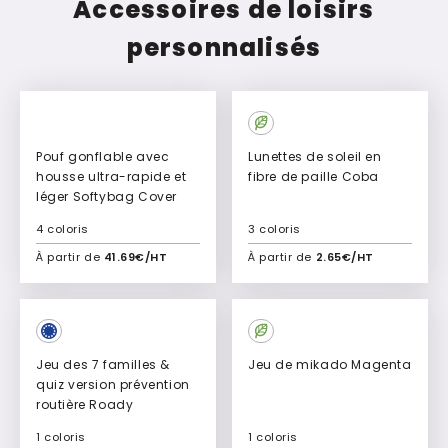
Accessoires de loisirs
personnalisés
New
Pouf gonflable avec
Lunettes de soleil en
housse ultra-rapide et
fibre de paille Coba
léger Softybag Cover
4 coloris
3 coloris
À partir de
41.69€/HT
À partir de
2.65€/HT
Ajouter à mon devis
Ajouter à mon devis
Jeu des 7 familles &
Jeu de mikado Magenta
quiz version prévention
routière Roady
1 coloris
1 coloris