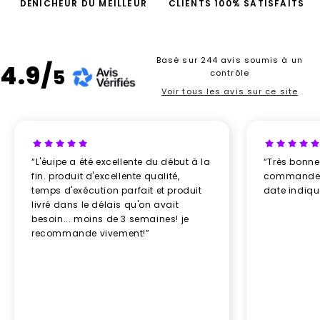
DÉNICHEUR DU MEILLEUR
CLIENTS 100% SATISFAITS
Basé sur 244 avis soumis à un
4.9/
5
contrôle
Voir tous les avis sur ce site
“L'éuipe a été excellente du début à la
“Très bonn
fin. produit d'excellente qualité,
commande re
temps d'exécution parfait et produit
date indiq
livré dans le délais qu'on avait
besoin... moins de 3 semaines! je
recommande vivement!”