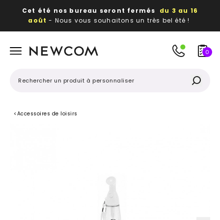
Cet été nos bureau seront fermés
du 3 au 16
août
- Nous vous souhaitons un très bel été !
Beaux, utiles, durables,
des textiles et objets
publicitaires
à votre image
0
<
Accessoires de loisirs