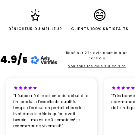
DÉNICHEUR DU MEILLEUR
CLIENTS 100% SATISFAITS
Basé sur 244 avis soumis à un
4.9/
5
contrôle
Voir tous les avis sur ce site
“L'éuipe a été excellente du début à la
“Très bonn
fin. produit d'excellente qualité,
commande re
temps d'exécution parfait et produit
date indiq
livré dans le délais qu'on avait
besoin... moins de 3 semaines! je
recommande vivement!”