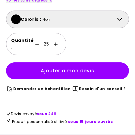
Voir les tarifs dégressifs
Coloris :
Noir
Quantité
:
Ajouter à mon devis
Demander un échantillon
Besoin d'un conseil ?
Devis envoyé
sous 24H
Produit personnalisé et livré
sous 15 jours ouvrés