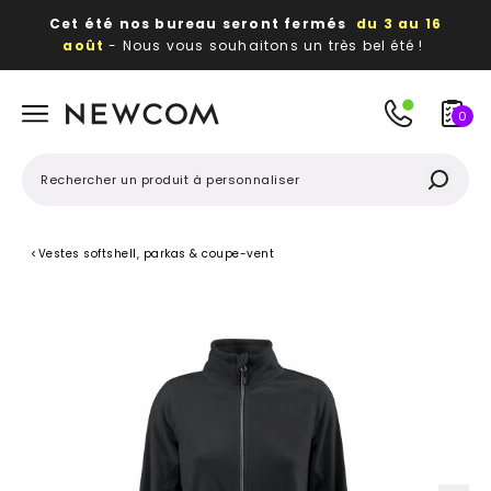
Cet été nos bureau seront fermés
du 3 au 16
août
- Nous vous souhaitons un très bel été !
Beaux, utiles, durables,
des textiles et objets
publicitaires
à votre image
0
<
Vestes softshell, parkas & coupe-vent