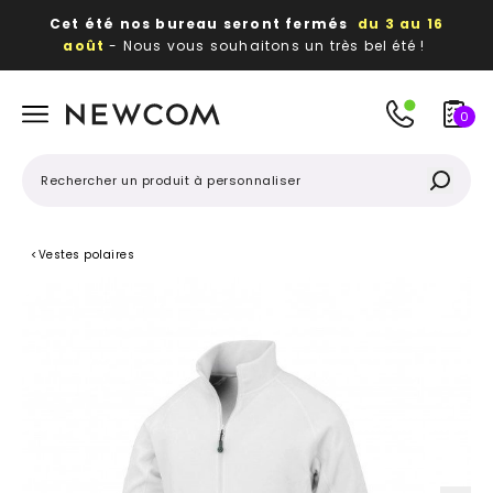
Cet été nos bureau seront fermés
du 3 au 16
août
- Nous vous souhaitons un très bel été !
Beaux, utiles, durables,
des textiles et objets
publicitaires
à votre image
0
<
Vestes polaires