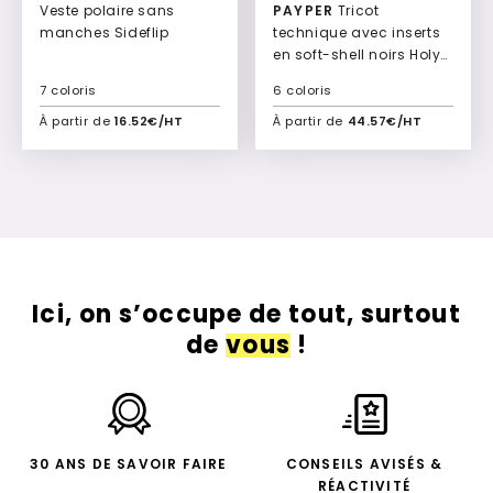
Veste polaire sans
PAYPER
Tricot
manches Sideflip
technique avec inserts
en soft-shell noirs Holy
Women
7 coloris
6 coloris
À partir de
16.52€/HT
À partir de
44.57€/HT
Ajouter à mon devis
Ajouter à mon devis
Ici, on s’occupe de tout, surtout
de
vous
!
30 ANS DE SAVOIR FAIRE
CONSEILS AVISÉS &
RÉACTIVITÉ