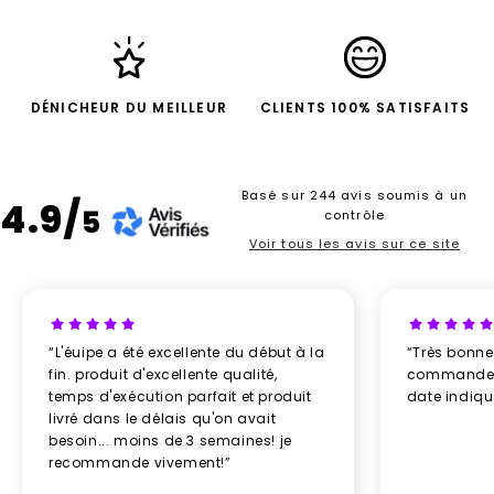
DÉNICHEUR DU MEILLEUR
CLIENTS 100% SATISFAITS
Basé sur 244 avis soumis à un
4.9/
5
contrôle
Voir tous les avis sur ce site
“L'éuipe a été excellente du début à la
“Très bonn
fin. produit d'excellente qualité,
commande re
temps d'exécution parfait et produit
date indiq
livré dans le délais qu'on avait
besoin... moins de 3 semaines! je
recommande vivement!”