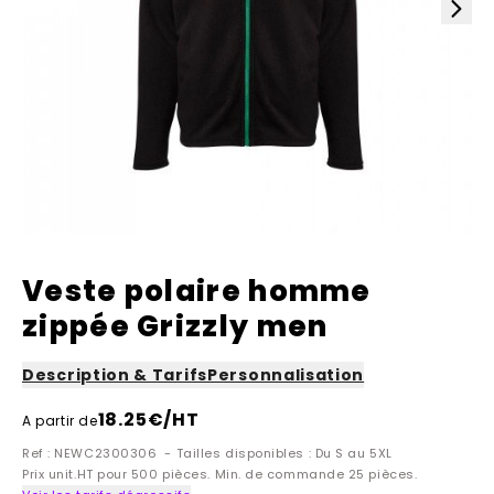
Veste polaire homme
zippée Grizzly men
Description & Tarifs
Personnalisation
18.25
€/HT
A partir de
Ref : NEWC2300306 - Tailles disponibles : Du S au 5XL
Prix unit.HT pour 500 pièces. Min. de commande 25 pièces.