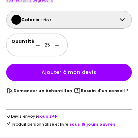
Voir les tarifs dégressifs
Coloris :
Noir
Quantité
:
Ajouter à mon devis
Demander un échantillon
Besoin d'un conseil ?
Devis envoyé
sous 24H
Produit personnalisé et livré
sous 15 jours ouvrés