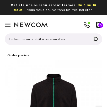
Cet été nos bureau seront fermés
du 3 au 16
août
- Nous vous souhaitons un très bel été !
Beaux, utiles, durables,
des textiles et objets
publicitaires
à votre image
0
<
Vestes polaires