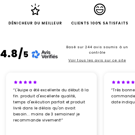
DÉNICHEUR DU MEILLEUR
CLIENTS 100% SATISFAITS
Basé sur 244 avis soumis à un
4.8/
5
contrôle
Voir tous les avis sur ce site
“L'éuipe a été excellente du début à la
“Très bonn
fin. produit d'excellente qualité,
commande re
temps d'exécution parfait et produit
date indiq
livré dans le délais qu'on avait
besoin... moins de 3 semaines! je
recommande vivement!”