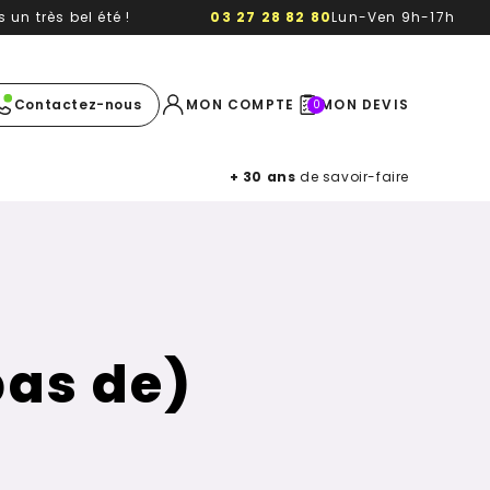
un très bel été !
03 27 28 82 80
Lun-Ven 9h-17h
e image
Contactez-nous
MON COMPTE
MON DEVIS
0
+ 30 ans
de savoir-faire
pas de)