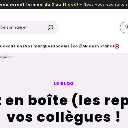
reau seront fermés
du 3 au 16 août
- Nous vous souhaitons 
utiles, durables,
des textiles et objets publicitaires
à votr
s occasions
Nos marques
Goodies Éco
Made in France
lègues !
LE BLOG
 en boîte (les re
vos collègues !