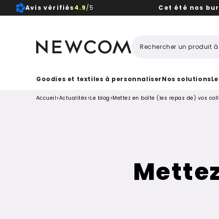
Avis vérifiés
4.9
/5
Cet été nos bu
Beaux, 
Goodies et textiles à personnaliser
Nos solutions
Le
Accueil
>
Actualités
>
Le blog
>
Mettez en boîte (les repas de) vos col
Mettez