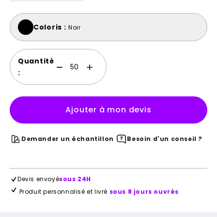
Coloris :
Noir
Quantité
:
Ajouter à mon devis
Demander un échantillon
Besoin d'un conseil ?
Devis envoyé
sous 24H
Produit personnalisé et livré
sous 8 jours ouvrés