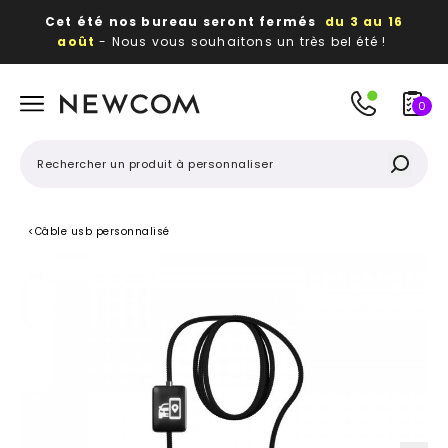
Cet été nos bureau seront fermés
du 3 au 16
août
- Nous vous souhaitons un très bel été !
Beaux, utiles, durables,
des textiles et objets
publicitaires
à votre image
0
<
Câble usb personnalisé