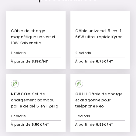
New
New
Câble de charge
Câble universel 5-en-1
magnétique universel
66W ultra-rapide Kyron
18W Kablenetic
1 coloris
2 coloris
À partir de
8.19€/HT
À partir de
6.75€/HT
Ajouter à mon devis
Ajouter à mon devis
NEWCOM
Set de
CHILI
Câble de charge
chargement bambou
et dragonne pour
paille de blé 5 en 1 Zelig
téléphone Neo
1 coloris
1 coloris
À partir de
5.50€/HT
À partir de
9.89€/HT
Ajouter à mon devis
Ajouter à mon devis