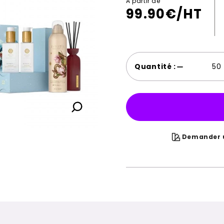
A partir de
99.90
€/HT
Quantité :
Demander u