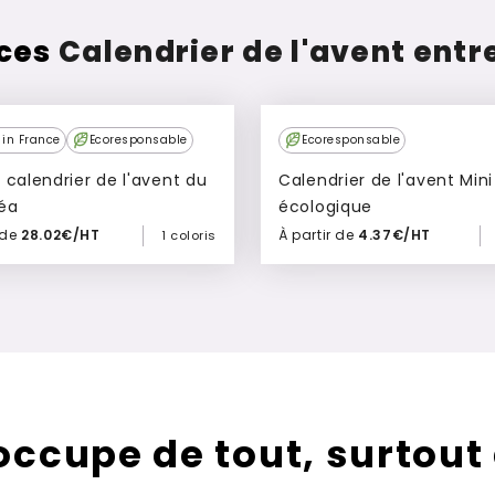
 ces
Calendrier de l'avent entr
in France
Ecoresponsable
Ecoresponsable
 calendrier de l'avent du
Calendrier de l'avent Mini
éa
écologique
 de
28.02€/HT
À partir de
4.37€/HT
1 coloris
Ajouter à mon devis
Ajouter à mon devis
’occupe de tout, surtout