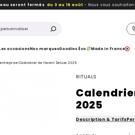
reau seront fermés
du 3 au 16 août
- Nous vous souhaitons 
utiles, durables,
des textiles et objets publicitaires
à votr
Les occasions
Nos marques
Goodies Éco
Made in France
 entreprise
>
Calendrier de l'avent Deluxe 2025
RITUALS
Calendrie
2025
Description & Tarifs
Per