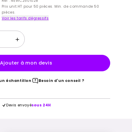
Ref : NEWC2501028
Prix unit.HT pour 50 pièces. Min. de commande 50
pièces.
Voir les tarifs dégressifs
Ajouter à mon devis
n échantillon
Besoin d'un conseil ?
Devis envoyé
sous 24H