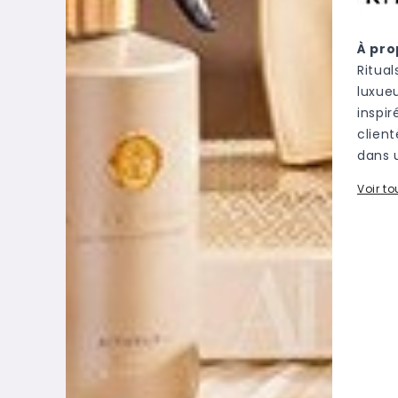
À pro
Ritua
luxue
inspir
clien
dans u
Voir t