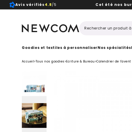
Avis vérifiés
4.8
/5
Cet été nos bu
Beaux, 
Goodies et textiles à personnaliser
Nos spécialités
Accueil
>
Tous nos goodies
>
Ecriture & Bureau
>
Calendrier de l'avent