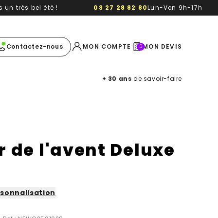
un très bel été !
03 27 28 82 80
Lun-Ven 9h-17h
e image
Contactez-nous
MON COMPTE
MON DEVIS
0
+ 30 ans
de savoir-faire
r de l'avent Deluxe
sonnalisation