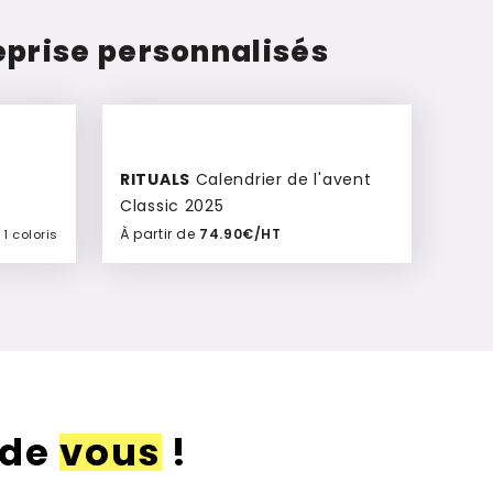
eprise personnalisés
RITUALS
Calendrier de l'avent
Classic 2025
À partir de
74.90€/HT
1 coloris
Ajouter à mon devis
 de
vous
!