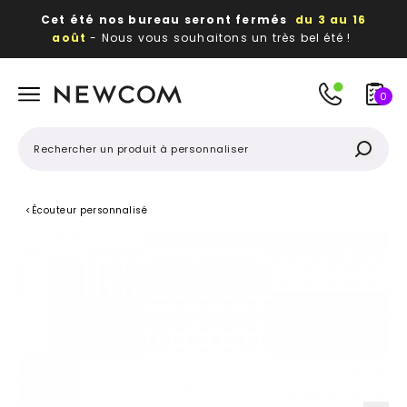
Cet été nos bureau seront fermés
du 3 au 16
août
- Nous vous souhaitons un très bel été !
Beaux, utiles, durables,
des textiles et objets
publicitaires
à votre image
0
<
Écouteur personnalisé