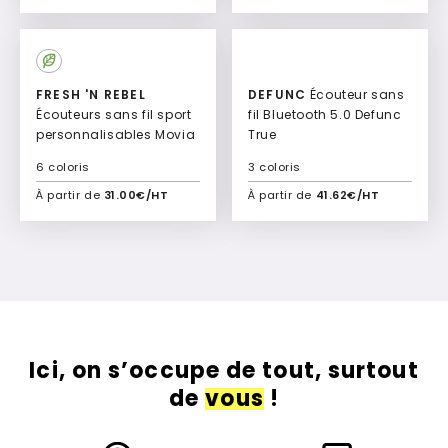
Ajouter à mon devis
Ajouter à mon devis
FRESH 'N REBEL
DEFUNC
Écouteur sans
Écouteurs sans fil sport
fil Bluetooth 5.0 Defunc
personnalisables Movia
True
6 coloris
3 coloris
À partir de
31.00€/HT
À partir de
41.62€/HT
Ajouter à mon devis
Ajouter à mon devis
Ici, on s’occupe de tout, surtout
de
vous
!