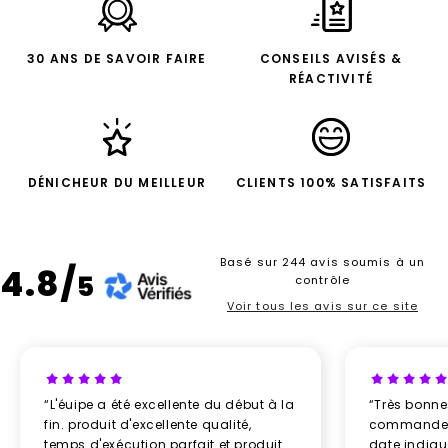
30 ANS DE SAVOIR FAIRE
CONSEILS AVISÉS &
RÉACTIVITÉ
DÉNICHEUR DU MEILLEUR
CLIENTS 100% SATISFAITS
Basé sur 244 avis soumis à un
4.8/
5
contrôle
Voir tous les avis sur ce site
“L'éuipe a été excellente du début à la
“Très bonn
fin. produit d'excellente qualité,
commande re
temps d'exécution parfait et produit
date indiq