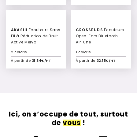
Ajouter à mon devis
Ajouter à mon devis
AKASHI
Écouteurs Sans
CROSSBUDS
Écouteurs
Fil à Réduction de Bruit
Open-Ears Bluetooth
Active Meiyo
AirTune
2 coloris
1 coloris
À partir de
31.34€/HT
À partir de
32.15€/HT
Ajouter à mon devis
Ajouter à mon devis
Ici, on s’occupe de tout, surtout
de
vous
!