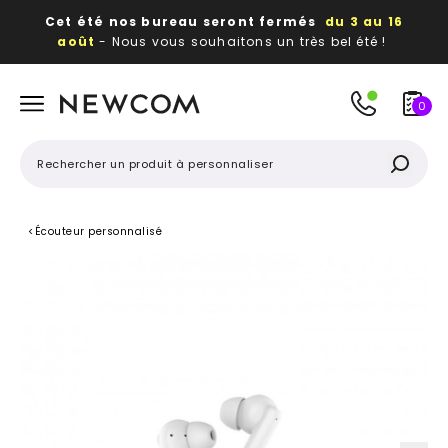
Cet été nos bureau seront fermés
du 3 au 16
août
- Nous vous souhaitons un très bel été !
Beaux, utiles, durables,
des textiles et objets
publicitaires
à votre image
0
<
Écouteur personnalisé