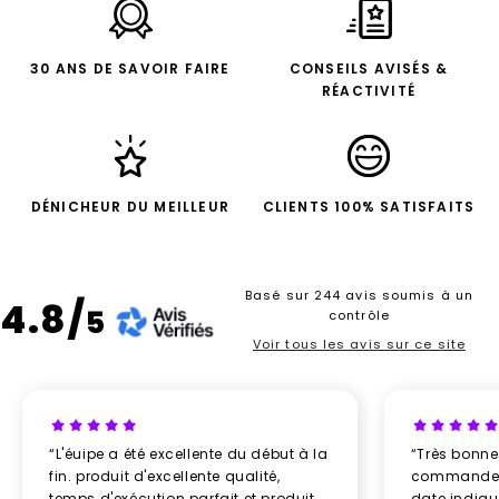
30 ANS DE SAVOIR FAIRE
CONSEILS AVISÉS &
RÉACTIVITÉ
DÉNICHEUR DU MEILLEUR
CLIENTS 100% SATISFAITS
Basé sur 244 avis soumis à un
4.8/
5
contrôle
Voir tous les avis sur ce site
“L'éuipe a été excellente du début à la
“Très bonn
fin. produit d'excellente qualité,
commande re
temps d'exécution parfait et produit
date indiq