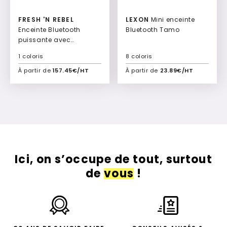
Culte
FRESH 'N REBEL
LEXON
Mini enceinte
Enceinte Bluetooth
Bluetooth Tamo
puissante avec
éclairage et 20h
1 coloris
8 coloris
d’autonomie Vibra
À partir de
157.45€/HT
À partir de
23.89€/HT
Ajouter à mon devis
Ajouter à mon devis
Ici, on s’occupe de tout, surtout
de
vous
!