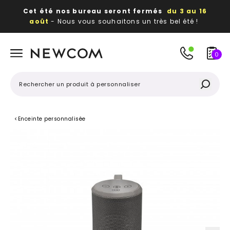
Cet été nos bureau seront fermés
du 3 au 16
août
- Nous vous souhaitons un très bel été !
Beaux, utiles, durables,
des textiles et objets
publicitaires
à votre image
0
<
Enceinte personnalisée