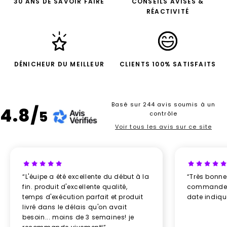
30 ANS DE SAVOIR FAIRE
CONSEILS AVISÉS &
RÉACTIVITÉ
DÉNICHEUR DU MEILLEUR
CLIENTS 100% SATISFAITS
Basé sur 244 avis soumis à un
4.8/
5
contrôle
Voir tous les avis sur ce site
“L'éuipe a été excellente du début à la
“Très bonn
fin. produit d'excellente qualité,
commande re
temps d'exécution parfait et produit
date indiq
livré dans le délais qu'on avait
besoin... moins de 3 semaines! je