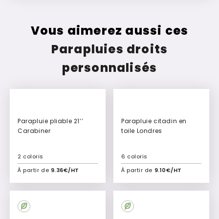
Vous aimerez aussi ces
Parapluies droits
personnalisés
Parapluie pliable 21’’
Parapluie citadin en
Carabiner
toile Londres
2 coloris
6 coloris
À partir de
9.36€/HT
À partir de
9.10€/HT
Ajouter à mon devis
Ajouter à mon devis
Culte