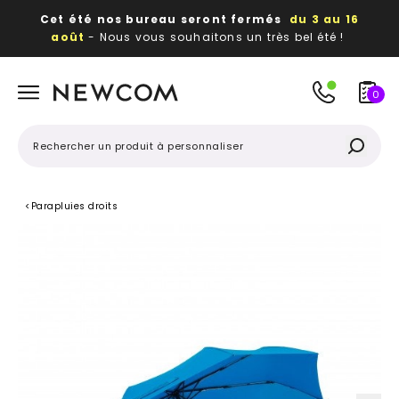
Cet été nos bureau seront fermés
du 3 au 16
août
- Nous vous souhaitons un très bel été !
Beaux, utiles, durables,
des textiles et objets
publicitaires
à votre image
0
<
Parapluies droits