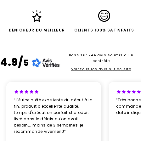
DÉNICHEUR DU MEILLEUR
CLIENTS 100% SATISFAITS
Basé sur 244 avis soumis à un
4.9/
5
contrôle
Voir tous les avis sur ce site
“L'éuipe a été excellente du début à la
“Très bonn
fin. produit d'excellente qualité,
commande re
temps d'exécution parfait et produit
date indiq
livré dans le délais qu'on avait
besoin... moins de 3 semaines! je
recommande vivement!”