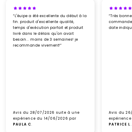
“L'éuipe a été excellente du début à la
“Très bonn
fin. produit d'excellente qualité,
commande re
temps d'exécution parfait et produit
date indiq
livré dans le délais qu'on avait
besoin... moins de 3 semaines! je
recommande vivement!”
Avis du 28/07/2026 suite à une
Avis du 26
expérience du 14/06/2026 par
expérience
PAULA C
.
PATRICE L
.