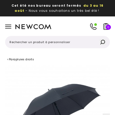
Cet été nos bureau seront fermés
du 3 au 16
août
- Nous vous souhaitons un très bel été !
Beaux, utiles, durables,
des textiles et objets
publicitaires
à votre image
0
<
Parapluies droits