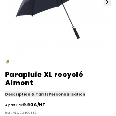
Parapluie XL recyclé
Almont
Description & Tarifs
Personnalisation
9.90
€/HT
A partir de
Ref : NEWC2400382