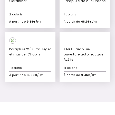
Carabiner
Parapluie de ville Drache
2 coloris
1 coloris
À partir de
9.36€/HT
À partir de
68.98€/HT
Ajouter à mon devis
Ajouter à mon devis
Parapluie 25" ultra-léger
FARE
Parapluie
et manuel Chopin
ouverture automatique
Azélie
1 coloris
11 coloris
À partir de
15.30€/HT
À partir de
9.46€/HT
Ajouter à mon devis
Ajouter à mon devis