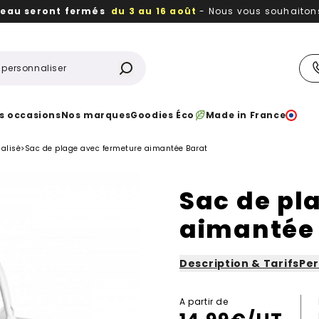
reau seront fermés
du 3 au 16 août
- Nous vous souhaitons 
utiles, durables,
des textiles et objets publicitaires
à votr
s occasions
Nos marques
Goodies Éco
Made in France
alisé
>
Sac de plage avec fermeture aimantée Barat
Sac de pl
aimantée
Description & Tarifs
Per
A partir de