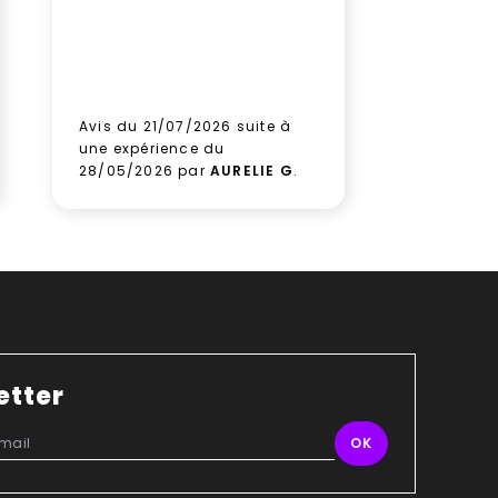
gagner d
Aucune hé
prochain
aux équi
leur sérieu
Avis du 21/07/2026 suite à
Avis du 1
une expérience du
une expé
28/05/2026 par
AURELIE G
.
09/06/2
etter