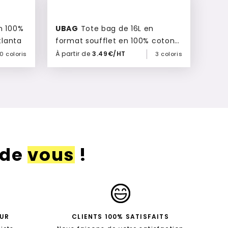
UBAG
Tote bag de 16L en
tlanta
format soufflet en 100% coton
de qualité 220grs Keywest
À partir de
3.49€/HT
10 coloris
3 coloris
Ajouter à mon devis
 de
vous
!
EUR
CLIENTS 100% SATISFAITS