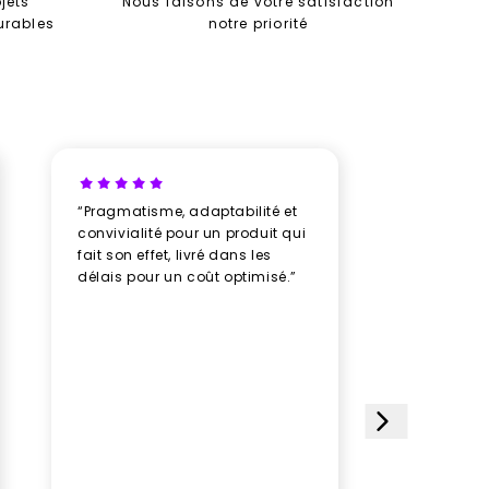
jets
Nous faisons de votre satisfaction
durables
notre priorité
“Pragmatisme, adaptabilité et
“Un vrai b
convivialité pour un produit qui
avec New
fait son effet, livré dans les
professio
délais pour un coût optimisé.”
rythme av
humeur, u
plusieurs
des doud
avec soin
impeccabl
étoiles et
choisi ce 
satisfait
le paquet