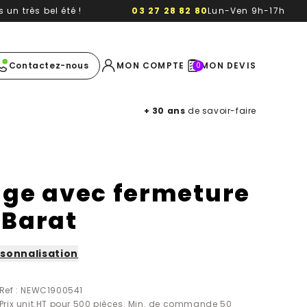
un très bel été !
03 27 28 82 80
Lun-Ven 9h-17h
e image
Contactez-nous
MON COMPTE
MON DEVIS
0
+ 30 ans
de savoir-faire
age avec fermeture
 Barat
sonnalisation
Ref : NEWC1900541
Prix unit.HT pour 500 pièces. Min. de commande 50