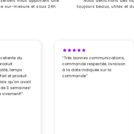
seillers vous apportent une
Nous dénichons des ob
se sur-mesure et sous 24h
toujours beaux, utiles et 
xcellente du
“Très bonnes communications,
produit
commande respectée, livraison
alité, temps
à la date indiquée sur la
ait et produit
commande”
élais qu'on avait
 de 3 semaines!
 vivement!”