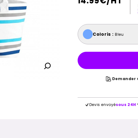
14.99
€/HT
Coloris :
Bleu
Demander u
Devis envoyé
sous 24H