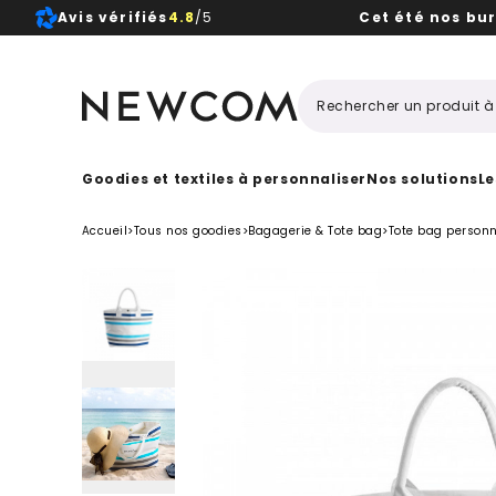
Avis vérifiés
4.8
/5
Cet été nos bu
Beaux, 
Goodies et textiles à personnaliser
Nos solutions
Le
Accueil
>
Tous nos goodies
>
Bagagerie & Tote bag
>
Tote bag personn