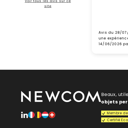
Voir tous les avis sur ce
site
Avis du 28/07
une expérienc
14/06/2026 p
Beaux, util
objets pe
Membre de 
Certifié E