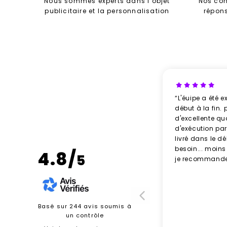
Nous sommes experts dans l’objet
Nos con
publicitaire et la personnalisation
répon
“L'éuipe a été e
début à la fin. 
d'excellente qu
d'exécution parf
livré dans le d
besoin... moins
4.8/
5
je recommande
Basé sur 244 avis soumis à
un contrôle