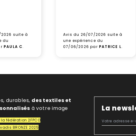
/2026 suite à
Avis du 26/07/2026 suite à
e du
une expérience du
ar
PAULA C
.
07/06/2026 par
PATRICE L
.
es, durables,
des textiles et
La newsl
rsonnalisés
à votre image
la fédération 2FPCO
covadis BRONZE 2025