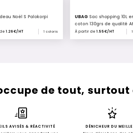
deau Noël S Palokorpi
UBAG
Sac shopping 10L en 100%
coton 130grs de qualité A
 de
1.26€/HT
À partir de
1.55€/HT
1 coloris
Ajouter à mon devis
Ajouter à mon devis
’occupe de tout, surtout
ILS AVISÉS & RÉACTIVITÉ
DÉNICHEUR DU MEILL