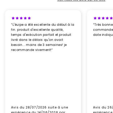
“L'éuipe a été excellente du début à la
“Très bonn
fin. produit d'excellente qualité,
commande re
temps d'exécution parfait et produit
date indiq
livré dans le délais qu'on avait
besoin... moins de 3 semaines! je
recommande vivement!”
Avis du 28/07/2026 suite à une
Avis du 26
expérience du 14/06/2026 par
expérience