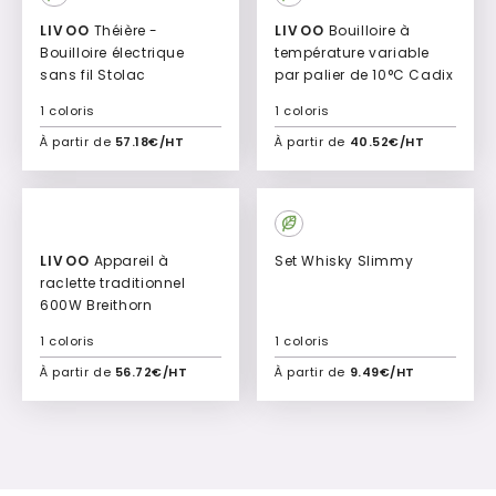
LIVOO
Théière -
LIVOO
Bouilloire à
Bouilloire électrique
température variable
sans fil Stolac
par palier de 10°C Cadix
1 coloris
1 coloris
À partir de
57.18€/HT
À partir de
40.52€/HT
Ajouter à mon devis
Ajouter à mon devis
LIVOO
Appareil à
Set Whisky Slimmy
raclette traditionnel
600W Breithorn
1 coloris
1 coloris
À partir de
56.72€/HT
À partir de
9.49€/HT
Ajouter à mon devis
Ajouter à mon devis