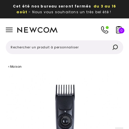
Cet été nos bureau seront fermés
du 3 au 16
août
- Nous vous souhaitons un très bel été !
Beaux, utiles, durables,
des textiles et objets
publicitaires
à votre image
0
<
Maison