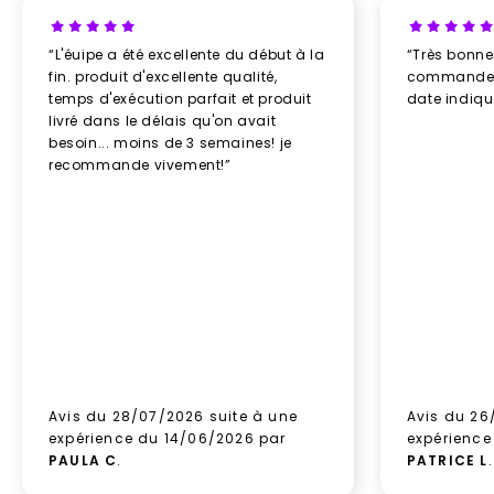
“L'éuipe a été excellente du début à la
“Très bonn
fin. produit d'excellente qualité,
commande re
temps d'exécution parfait et produit
date indiq
livré dans le délais qu'on avait
besoin... moins de 3 semaines! je
recommande vivement!”
Avis du 28/07/2026 suite à une
Avis du 26
expérience du 14/06/2026 par
expérience
PAULA C
.
PATRICE L
.