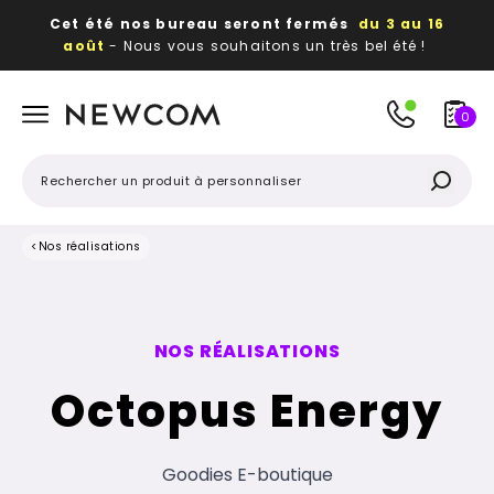
Cet été nos bureau seront fermés
du 3 au 16
août
- Nous vous souhaitons un très bel été !
Beaux, utiles, durables,
des textiles et objets
publicitaires
à votre image
0
<
Nos réalisations
NOS RÉALISATIONS
Octopus Energy
Goodies E-boutique